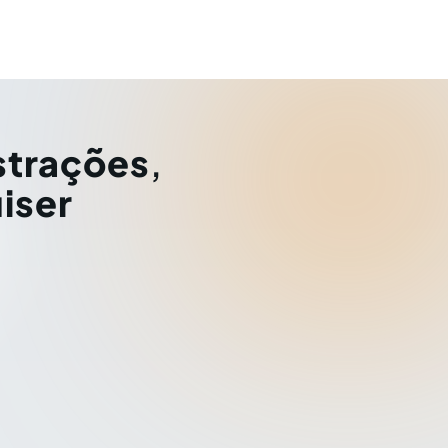
strações
,
iser