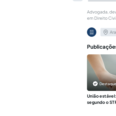
Advogada, devi
em Direito Civi
Ara
Publicações
Destaque
União estável
segundo o ST