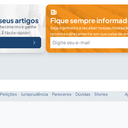
seus artigos
Fique sempre informad
nhecimento e ganhe
Seja o primeiro a receber nossas novidade
 fácil e rápido!
recentes diretamente em sua caixa de en
Petições
·
Jurisprudência
·
Pareceres
·
Dúvidas
·
Stories
A
Fale com a IA