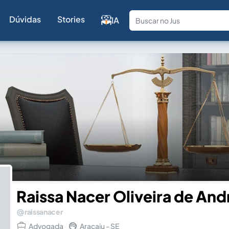
Dúvidas
Stories
IA
Fale com a
Raissa Nacer Oliveira de An
raissanacer
Advogada
Aracaju - SE