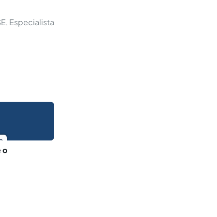
E, Especialista
o
 o