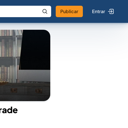
Publicar
Entrar
 IA
Buscar no Jus
drade