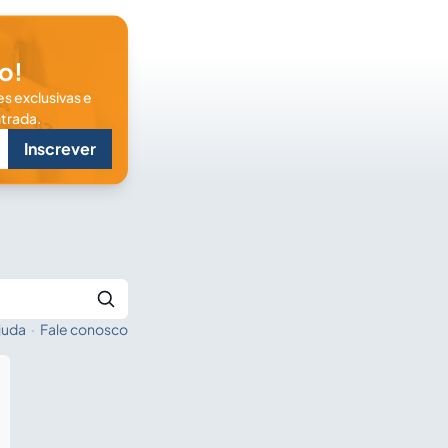
o!
s exclusivas e
trada.
Inscrever
juda
·
Fale conosco
Buscar no Jus