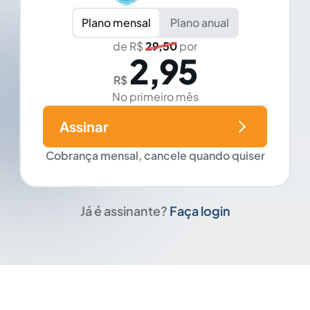
Plano mensal
Plano anual
de R$
29,50
por
2,95
R$
No primeiro mês
Assinar
Cobrança mensal, cancele quando quiser
Já é assinante?
Faça login