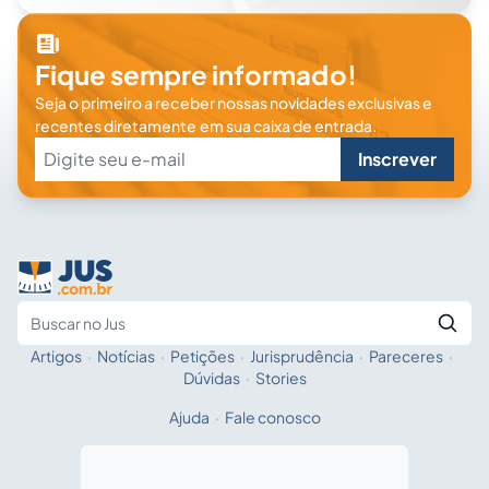
Fique sempre informado!
Seja o primeiro a receber nossas novidades exclusivas e
recentes diretamente em sua caixa de entrada.
Inscrever
Artigos
·
Notícias
·
Petições
·
Jurisprudência
·
Pareceres
·
Fale com a IA
Buscar no Jus
Dúvidas
·
Stories
Ajuda
·
Fale conosco