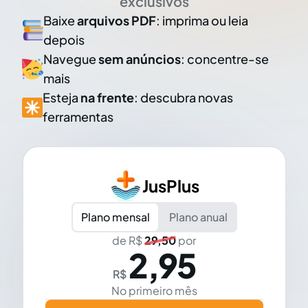
exclusivos
Baixe
arquivos PDF
: imprima ou leia
depois
Navegue
sem anúncios
: concentre-se
mais
Esteja
na frente
: descubra novas
ferramentas
JusPlus
Plano mensal
Plano anual
de R$
29,50
por
2,95
R$
No primeiro mês