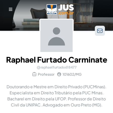
Raphael Furtado Carminate
raphaelfurtado618477
Professor
101602/MG
Doutorando e Mestre em Direito Privado (PUCMinas).
Especialista em Direito Tributário pela PUC Minas.
Bacharel em Direito pela UFOP. Professor de Direito
Civil da UNIPAC. Advogado em Ouro Preto (MG).