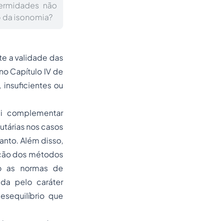
fermidades não
 o da isonomia?
te a validade das
no Capítulo IV de
insuficientes ou
ei complementar
utárias nos casos
anto. Além disso,
ição dos métodos
do as normas de
da pelo caráter
sequilíbrio que