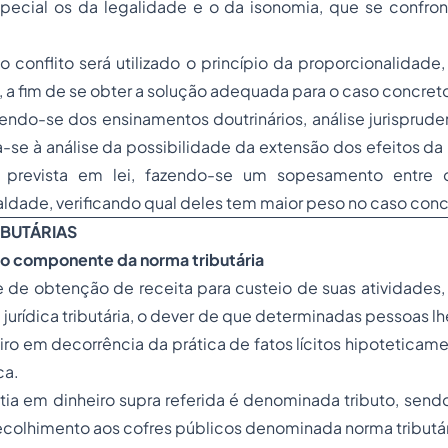
especial os da legalidade e o da isonomia, que se confro
o conflito será utilizado o princípio da proporcionalidade,
a fim de se obter a solução adequada para o caso concret
ndo-se dos ensinamentos doutrinários, análise jurisprude
-se à análise da possibilidade da extensão dos efeitos da
 prevista em lei, fazendo-se um sopesamento entre o
aldade, verificando qual deles tem maior peso no caso conc
IBUTÁRIAS
mo componente da norma tributária
 de obtenção de receita para custeio de suas atividades,
jurídica tributária, o dever de que determinadas pessoas lh
iro em decorrência da prática de fatos lícitos hipoteticam
ca.
a em dinheiro supra referida é denominada tributo, sendo
colhimento aos cofres públicos denominada norma tributár