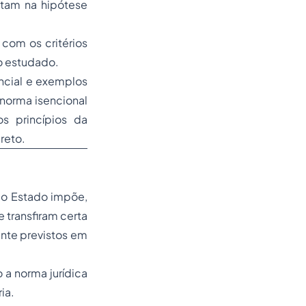
ntam na hipótese
 com os critérios
o estudado.
ncial e exemplos
 norma isencional
s princípios da
reto.
 o Estado impõe,
e transfiram certa
ente previstos em
 a norma jurídica
ia.