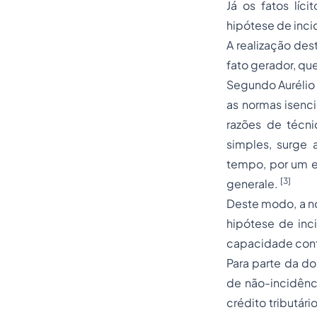
Já os fatos líc
hipótese de incid
A realização des
fato gerador, qu
Segundo Aurélio 
as normas isenci
razões de técni
simples, surge 
tempo, por um el
[3]
generale.
Deste modo, a no
hipótese de in
capacidade contri
Para parte da do
de não-incidênci
crédito tributár