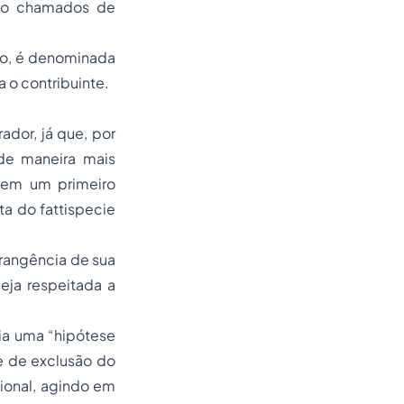
 são chamados de
ço, é denominada
 o contribuinte.
ador, já que, por
 de maneira mais
a em um primeiro
ta do fattispecie
brangência de sua
ja respeitada a
ria uma “hipótese
se de exclusão do
cional, agindo em