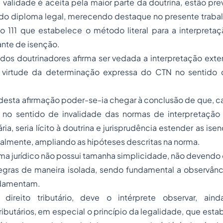
a validade é aceita pela maior parte da doutrina, estão prev
ado diploma legal, merecendo destaque no presente trabal
igo 111 que estabelece o método literal para a interpreta
ante de isenção.
 dos doutrinadores afirma ser vedada a interpretação ext
virtude da determinação expressa do CTN no sentido d
desta afirmação poder-se-ia chegar à conclusão de que, c
no sentido de invalidade das normas de interpretação
ária, seria lícito à doutrina e jurisprudência estender as is
galmente, ampliando as hipóteses descritas na norma.
ma jurídico não possui tamanha simplicidade, não devendo o
egras de maneira isolada, sendo fundamental a observânci
ndamentam.
reito tributário, deve o intérprete observar, ainda
tributários, em especial o princípio da legalidade, que est