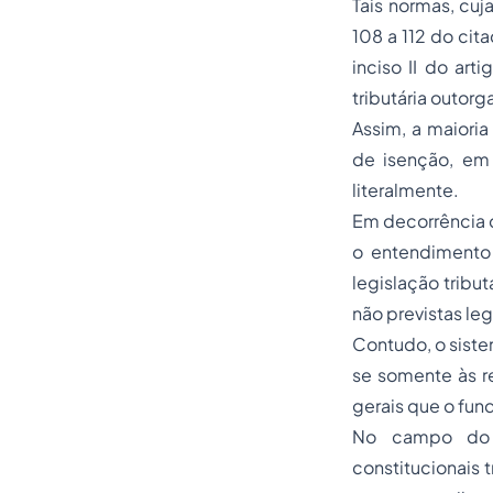
Tais normas, cuj
108 a 112 do cit
inciso II do art
tributária outorg
Assim, a maioria
de isenção, em 
literalmente.
Em decorrência 
o entendimento 
legislação tribut
não previstas le
Contudo, o siste
se somente às r
gerais que o fu
No campo do di
constitucionais 