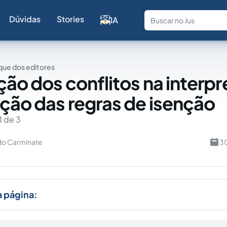
Dúvidas
Stories
IA
Fale com a
ue dos editores
ção dos conflitos na interp
ação das regras de isenção
1 de 3
do Carminate
30
a página: