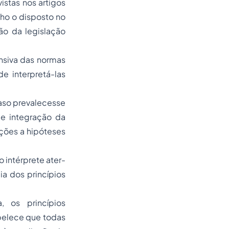
istas nos artigos
ho o disposto no
ção da legislação
ensiva das normas
e interpretá-las
aso prevalecesse
 e integração da
enções a hipóteses
 intérprete ater-
a dos princípios
, os princípios
abelece que todas