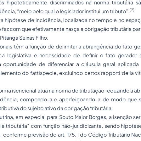
itos hipoteticamente discriminados na norma tributária
[2]
ência, “meio pelo qual o legislador institui um tributo”.
ta hipótese de incidência, localizada no tempo e no espa
e faz com que efetivamente nasça a obrigação tributária para
Pitanga Seixas Filho,
onais têm a função de delimitar a abrangência do fato ger
ca legislativa e necessidade de definir o fato gerador
a oportunidade de diferenciar a cláusula geral aplicad
emento do fattispecie, excluindo certos rapporti della vit
rma isencional atua na norma de tributação reduzindo a a
cidência, compondo-a e aperfeiçoando-a de modo que se
butiva do sujeito ativo da obrigação tributária.
utrina, em especial para Souto Maior Borges, a isenção se
a tributária” com função não-juridicizante, sendo hipóte
io, conforme previsão do art. 175, I do Código Tributário Na