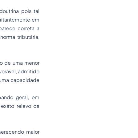
outrina pois tal
omitantemente em
arece correta a
orma tributária,
nto de uma menor
vorável, admitido
e uma capacidade
omando geral, em
 exato relevo da
 merecendo maior