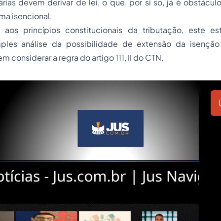
árias devem derivar de lei, o que, por si só, já é obstácu
ma isencional.
 aos princípios constitucionais da tributação, este 
mples análise da possibilidade de extensão da isençã
em considerar a regra do artigo 111, II do CTN.