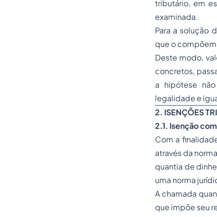
tributário, em 
examinada.
Para a solução d
que o compõem, 
Deste modo, vale
concretos, passa
a hipótese não
legalidade e igu
2. ISENÇÕES TR
2.1. Isenção co
Com a finalidade
através da norma 
quantia de dinhe
uma norma jurídi
A chamada quanti
que impõe seu re