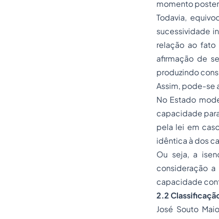
momento posterio
Todavia, equivo
sucessividade i
relação ao fato
afirmação de ser
produzindo conse
Assim, pode-se a
No Estado moder
capacidade para 
pela lei em cas
idêntica à dos c
Ou seja, a isen
consideração a 
capacidade cont
2.2 Classificaçã
José Souto Maio