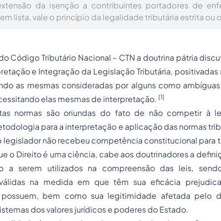
extensão da isenção a contribuintes portadores de en
 lista, vale o princípio da legalidade tributária estrita ou
o Código Tributário Nacional – CTN a doutrina pátria discu
retação e Integração da Legislação Tributária, positivadas 
sendo as mesmas consideradas por alguns como ambíguas, 
[1]
cessitando elas mesmas de interpretação.
estas normas são oriundas do fato de não competir à l
todologia para a interpretação e aplicação das normas trib
o legislador não recebeu competência constitucional para t
 o Direito é uma ciência, cabe aos doutrinadores a defin
ão a serem utilizados na compreensão das leis, sen
inválidas na medida em que têm sua eficácia prejudica
 possuem, bem como sua legitimidade afetada pelo de
istemas dos valores jurídicos e poderes do Estado.