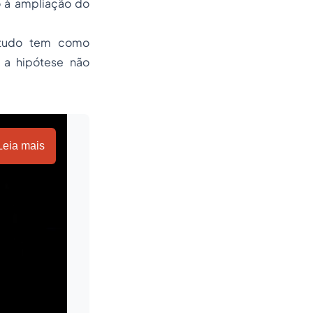
lo à ampliação do
estudo tem como
o a hipótese não
Leia mais