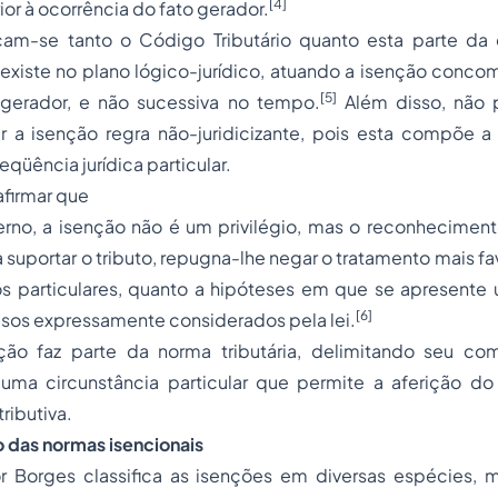
[4]
r à ocorrência do fato gerador.
cam-se tanto o Código Tributário quanto esta parte da d
nexiste no plano lógico-jurídico, atuando a isenção conc
[5]
 gerador, e não sucessiva no tempo.
Além disso, não p
 a isenção regra não-juridicizante, pois esta compõe a n
qüência jurídica particular.
firmar que
no, a isenção não é um privilégio, mas o reconhecime
suportar o tributo, repugna-lhe negar o tratamento mais fa
os particulares, quanto a hipóteses em que se apresent
[6]
asos expressamente considerados pela lei.
ção faz parte da norma tributária, delimitando seu c
uma circunstância particular que permite a aferição do
ributiva.
o das normas isencionais
r Borges classifica as isenções em diversas espécies,