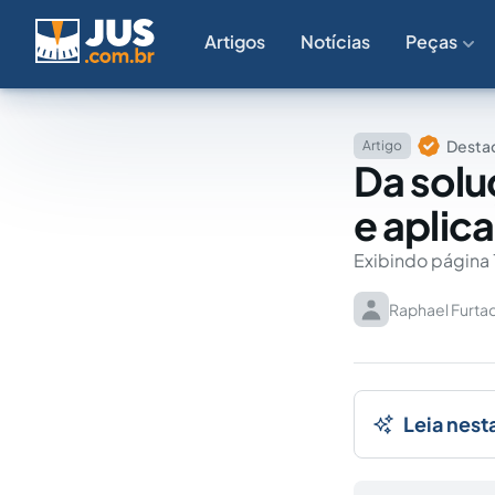
Artigos
Notícias
Peças
Destaq
Artigo
Da solu
e aplic
Exibindo página 
Raphael Furta
Leia nest