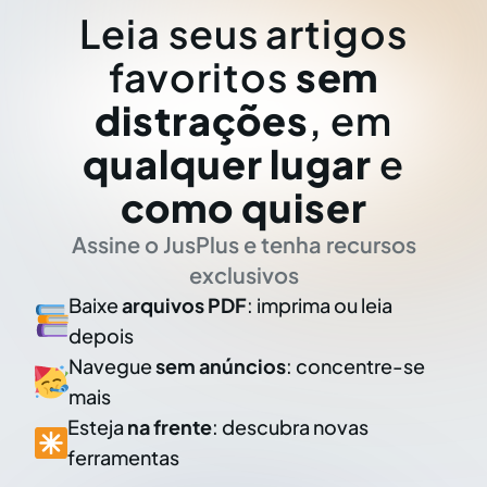
Leia seus artigos
favoritos
sem
distrações
, em
qualquer lugar
e
como quiser
Assine o JusPlus e tenha recursos
exclusivos
Baixe
arquivos PDF
: imprima ou leia
depois
Navegue
sem anúncios
: concentre-se
mais
Esteja
na frente
: descubra novas
ferramentas