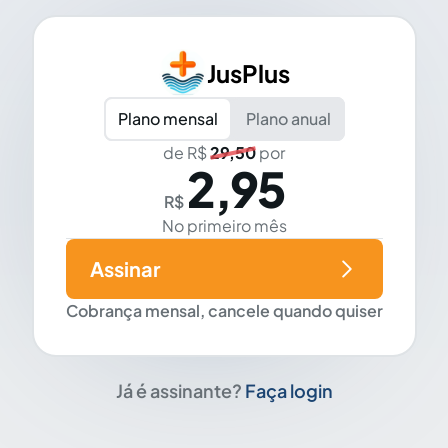
JusPlus
Plano mensal
Plano anual
de R$
29,50
por
2,95
R$
No primeiro mês
Assinar
Cobrança mensal, cancele quando quiser
Já é assinante?
Faça login