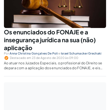
Os enunciados do FONAJE e a
insegurança jurídica na sua (não)
aplicação
Por
Anna Christina Gonçalves De Poli
e
Israel Schumacker Grechaki
Destacado em 23 de Agosto de 2020 às 09:00
Ao atuar nos Juizados Especiais, o profissional do Direito se
depara com a aplicação dos enunciados do FONAJE, e eis
que surge a dúvida: eles vinculam as decisões dos juízes dos
JECC?