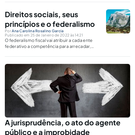
Direitos sociais, seus
princípios e o federalismo
Por
Ana Carolina Rosalino Garcia
Publicado em 25 de Janeiro de 2022 às 14:21
O federalismo fiscal vai atribuir a cada ente
federativo a competência para arrecadar,
repartir e alocar recursos públicos. O desafio é
sopesar escolhas trágicas, princípios e direitos
fundamentais para sair do formalismo e aplicar
a Constituição.
A jurisprudência, o ato do agente
público e a improbidade