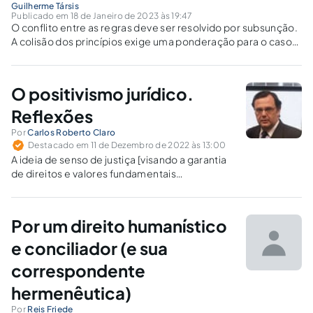
Guilherme Társis
Publicado em 18 de Janeiro de 2023 às 19:47
O conflito entre as regras deve ser resolvido por subsunção.
A colisão dos princípios exige uma ponderação para o caso
concreto.
O positivismo jurídico.
Reflexões
Por
Carlos Roberto Claro
Destacado em 11 de Dezembro de 2022 às 13:00
A ideia de senso de justiça [visando a garantia
de direitos e valores fundamentais
constitucionais, e assim por diante] permitiria
ao magistrado extrapolar os ditames da
ordem jurídica, criando lei quando da análise
Por um direito humanístico
do processo em mesa?
e conciliador (e sua
correspondente
hermenêutica)
Por
Reis Friede