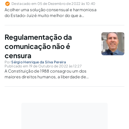
Destacado em 05 de Dezembro de 2022 às 10:40
Acolher uma solução consensual e harmoniosa
do Estado-Juiz é muito melhor do que a
simplória imposição da decisão,
particularmente sob o ponto de vista da sua
respeitabilidade.
Regulamentação da
comunicação não é
censura
Por
Sérgio Henrique da Silva Pereira
Publicado em 19 de Outubro de 2022 às 12:27
A Constituição de 1988 consagrou um dos
maiores direitos humanos, a liberdade de
expressão. Sem esse direito, não é possível
desenvolver temas sensíveis na cultura
brasileira. O Estado, "de todos" e não "da
maioria", garante aos soberanos o direito
(natural)...