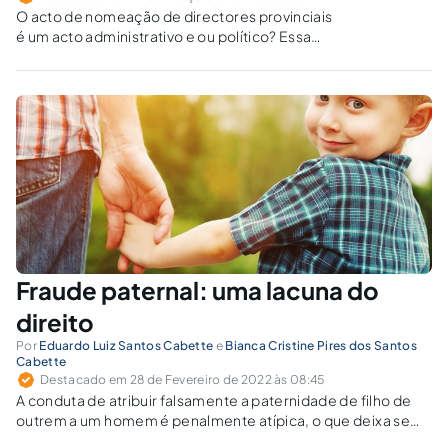
O acto de nomeação de directores provinciais
é um acto administrativo e ou político? Essa
classificação leva em consideração a
qualidade de funcionário público do
nomeado?
Fraude paternal: uma lacuna do
direito
Por
Eduardo Luiz Santos Cabette
e
Bianca Cristine Pires dos Santos
Cabette
Destacado em 28 de Fevereiro de 2022 às 08:45
A conduta de atribuir falsamente a paternidade de filho de
outrem a um homem é penalmente atípica, o que deixa sem
proteção diversos bens jurídicos da vítima.