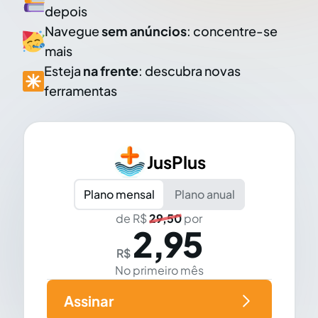
depois
Navegue
sem anúncios
: concentre-se
mais
Esteja
na frente
: descubra novas
ferramentas
JusPlus
Plano mensal
Plano anual
de R$
29,50
por
2,95
R$
No primeiro mês
Assinar