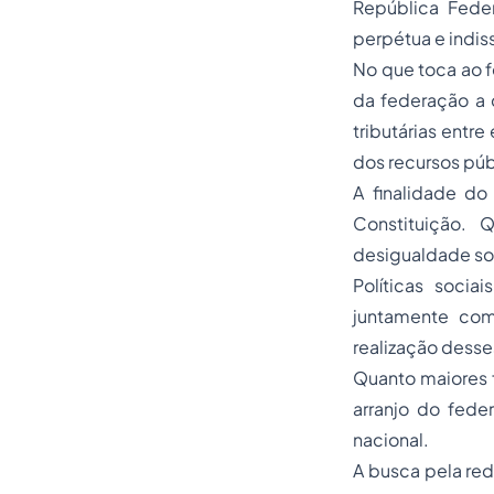
República Feder
perpétua e indiss
No que toca ao fe
da federação a 
tributárias entr
dos recursos púb
A finalidade do
Constituição. 
desigualdade soc
Políticas socia
juntamente com 
realização desses
Quanto maiores f
arranjo do fede
nacional.
A busca pela red