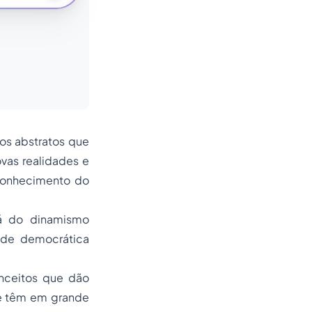
ios abstratos que
vas realidades e
econhecimento do
rá do dinamismo
dade democrática
nceitos que dão
 e têm em grande