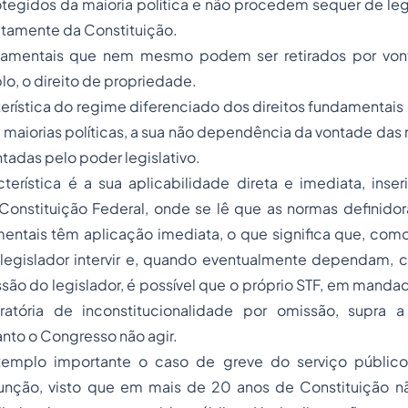
rotegidos da maioria política e não procedem sequer de l
retamente da Constituição.
ndamentais que nem mesmo podem ser retirados por vont
, o direito de propriedade.
terística do regime diferenciado dos direitos fundamentais é
 maiorias políticas, a sua não dependência da vontade das m
tadas pelo poder legislativo.
erística é a sua aplicabilidade direta e imediata, inser
Constituição Federal, onde se lê que as normas definidor
entais têm aplicação imediata, o que significa que, como
egislador intervir e, quando eventualmente dependam,
ão do legislador, é possível que o próprio STF, em manda
atória de inconstitucionalidade por omissão, supra a 
anto o Congresso não agir.
mplo importante o caso de greve do serviço público,
nção, visto que em mais de 20 anos de Constituição não