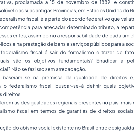
ativa, proclamada a 15 de novembro de 1889, e constit
olúvel das suas antigas Províncias, em Estados Unidos do Br
deralismo fiscal, é a parte do acordo federativo que vai at
competência para arrecadar determinado tributo, a repart
e esses entes, assim como a responsabilidade de cada um 
licos e na prestação de bens e serviços públicos para a so
 federalismo fiscal é sair do formalismo e trazer de fat
Quais são os objetivos fundamentais? Erradicar a pob
ial? Não se faz isso sem arrecadação.
is baseiam-se na premissa da igualdade de direitos e
o federalismo fiscal, buscar-se-á definir quais objeti
 direitos.
orem as desigualdades regionais presentes no país, mais 
ralismo fiscal em termos de garantias de direitos sociai
ução do abismo social existente no Brasil entre desiguald