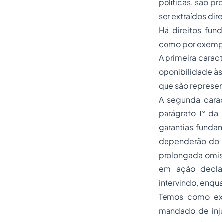
políticas, são p
ser extraídos di
Há direitos fu
como por exemplo
A primeira carac
oponibilidade às
que são represen
A segunda caract
parágrafo 1° da 
garantias fundam
dependerão do l
prolongada omiss
em ação declar
intervindo, enqu
Temos como exe
mandado de inju