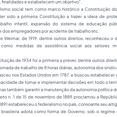
, finalidades e estabelecem um objetivo".
lismo
social tem como marco histórico a Constituição do
er sido a primeira Constituição a trazer a ideia de prot
abalho infantil, expansão do sistema de educação púb
e dos empregadores por acidente de trabalho etc.
e Weimar, de 1919, dentre outros direitos, reconheceu o d
como medidas de assistência social aos setores ma
tituição de 1934 foi a primeira a prever, dentre outros direit
 jornada de trabalho de 8 horas diárias, autonomia dos sindic
asceu nos Estados Unidos em 1787, e buscou estabelecer 
acidade de tomar e implementar decisões em todo o territ
 mas também garantir a manutenção da autonomia política d
reto n. 1 de 15 de novembro de 1889 proclamou a Repúblic
1891 estabeleceu o federalismo no país, consoante seu artig
o brasileira adota como forma de Governo, sob o regime r