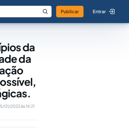
Publicar
Entrar
 IA
Buscar no Jus
ípios da
ade da
tação
ossível,
ágicas.
5/01/2022 às 14:21