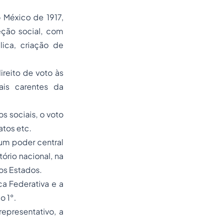
 México de 1917,
eção social, com
lica, criação de
ireito de voto às
is carentes da
os sociais, o voto
atos etc.
um poder central
ório nacional, na
os Estados.
a Federativa e a
o 1°.
epresentativo, a