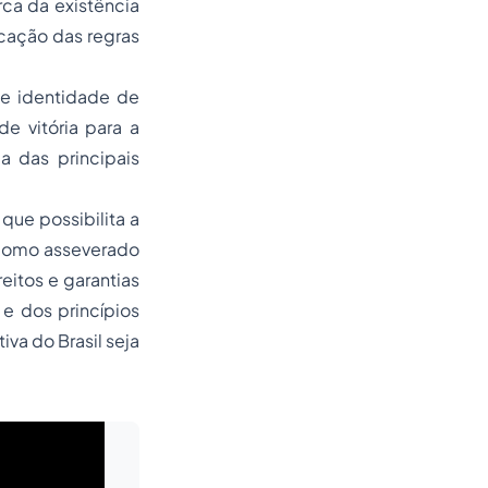
rca da existência
icação das regras
 e identidade de
e vitória para a
 das principais
 que possibilita a
, como asseverado
reitos e garantias
e dos princípios
va do Brasil seja
Leia mais