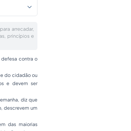
para arrecadar,
as, princípios e
 defesa contra o
de do cidadão ou
dos e devem ser
lemanha, diz que
po, descrevem um
em das maiorias