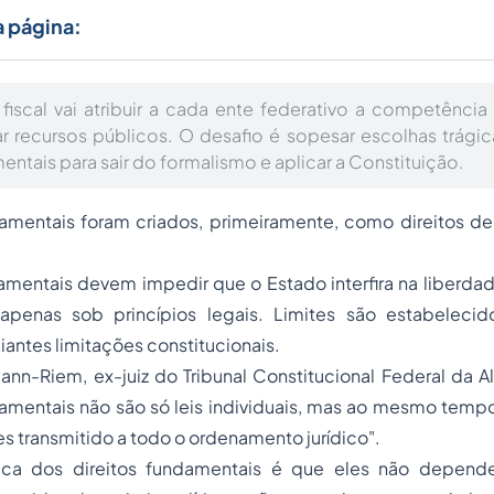
a página:
fiscal vai atribuir a cada ente federativo a competência 
ar recursos públicos. O desafio é sopesar escolhas trágic
entais para sair do formalismo e aplicar a Constituição.
damentais foram criados, primeiramente, como direitos de
amentais devem impedir que o Estado interfira na liberda
 apenas sob princípios legais. Limites são estabeleci
ntes limitações constitucionais.
nn-Riem, ex-juiz do Tribunal Constitucional Federal da A
ndamentais não são só leis individuais, mas ao mesmo tem
es transmitido a todo o ordenamento jurídico".
tica dos direitos fundamentais é que eles não depend