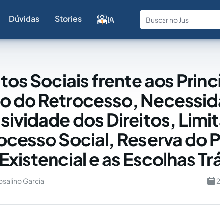
Dúvidas
Stories
IA
Fale com a
tos Sociais frente aos Princ
o do Retrocesso, Necessid
sividade dos Direitos, Limi
ocesso Social, Reserva do P
Existencial e as Escolhas Tr
osalino Garcia
2