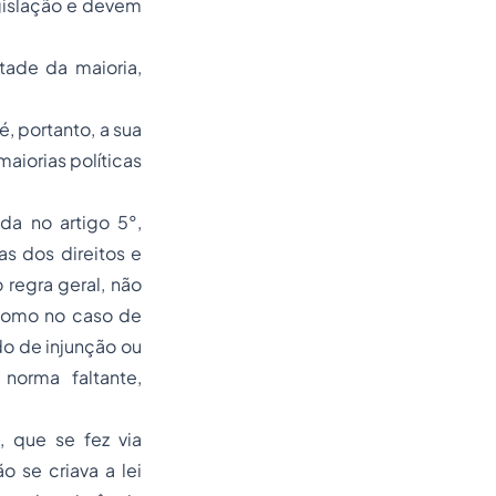
egislação e devem
ade da maioria,
, portanto, a sua
aiorias políticas
ida no artigo 5°,
as dos direitos e
 regra geral, não
 como no caso de
do de injunção ou
norma faltante,
 que se fez via
 se criava a lei