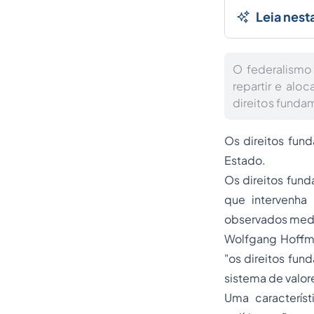
Leia nest
O federalismo 
repartir e aloc
direitos fundam
Os direitos fun
Estado.
Os direitos fund
que intervenha
observados media
Wolfgang Hoffma
"os direitos fu
sistema de valor
Uma caracterís