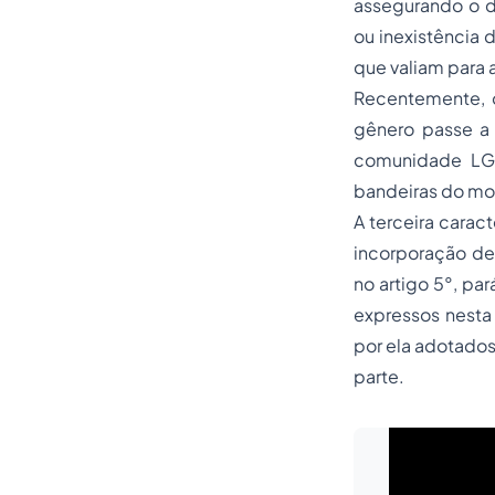
assegurando o di
ou inexistência 
que valiam para 
Recentemente, o
gênero passe a 
comunidade LGB
bandeiras do mo
A terceira caract
incorporação de 
no artigo 5°, par
expressos nesta
por ela adotados
parte.