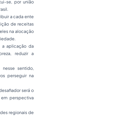
ui-se, por união
asil.
ribuir a cada ente
ição de receitas
deles na alocação
ciedade.
o a aplicação da
reza, reduzir a
, nesse sentido,
vos perseguir na
desafiador será o
s em perspectiva
ades regionais de