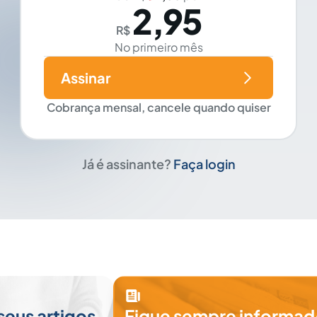
2,95
R$
No primeiro mês
Assinar
Cobrança mensal, cancele quando quiser
Já é assinante?
Faça login
seus artigos
Fique sempre informad