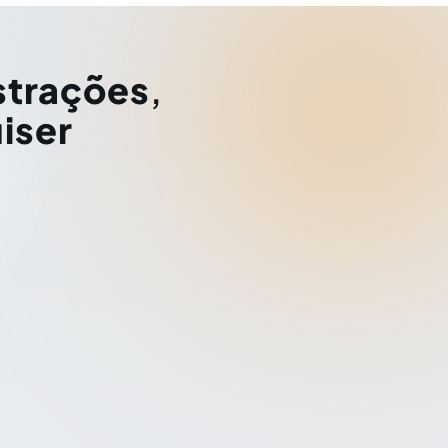
strações
,
iser