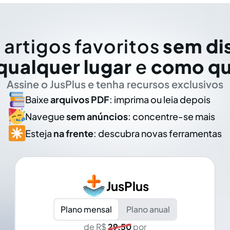
 artigos favoritos
sem di
qualquer lugar
e
como qu
Assine o JusPlus e tenha recursos exclusivos
Baixe
arquivos PDF
: imprima ou leia depois
Navegue
sem anúncios
: concentre-se mais
Esteja
na frente
: descubra novas ferramentas
JusPlus
Plano mensal
Plano anual
de R$
29,50
por