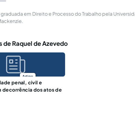
graduada em Direito e Processo do Trabalho pela Universi
Mackenzie.
s de Raquel de Azevedo
Artigo
ade penal, civil e
m decorrência dos atos de