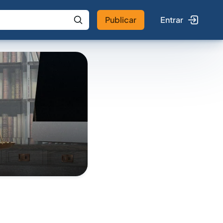
Publicar
Entrar
 IA
Buscar no Jus