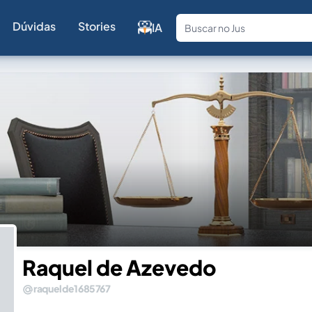
Dúvidas
Stories
IA
Fale com a
Raquel de Azevedo
raquelde1685767