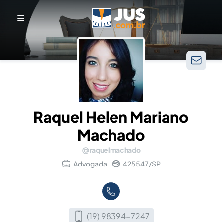
Raquel Helen Mariano
Machado
raquelmachado
Advogada
425547/SP
(19) 98394-7247