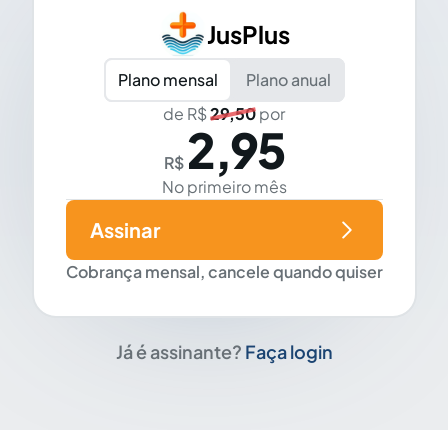
JusPlus
Plano mensal
Plano anual
de R$
29,50
por
2,95
R$
No primeiro mês
Assinar
Cobrança mensal, cancele quando quiser
Já é assinante?
Faça login