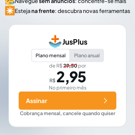
Navegue
sem anúncios
: concentre-se mais
Esteja
na frente
: descubra novas ferramentas
JusPlus
Plano mensal
Plano anual
de R$
29,50
por
2,95
R$
No primeiro mês
Assinar
Cobrança mensal, cancele quando quiser