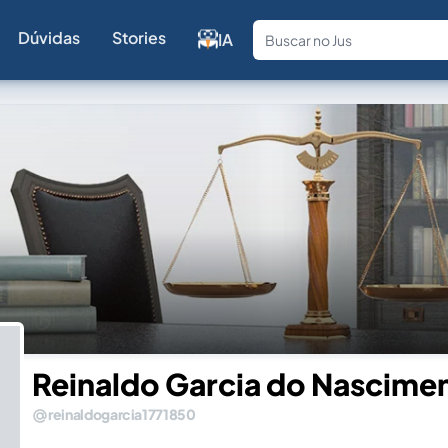
Dúvidas
Stories
IA
Fale com a
Reinaldo Garcia do Nascime
reinaldogarcia1771850