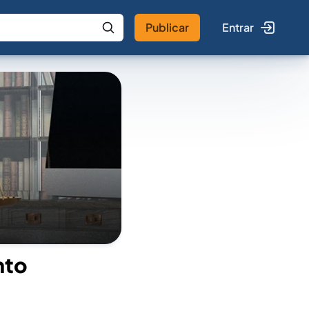
Publicar
Entrar
 IA
Buscar no Jus
nto