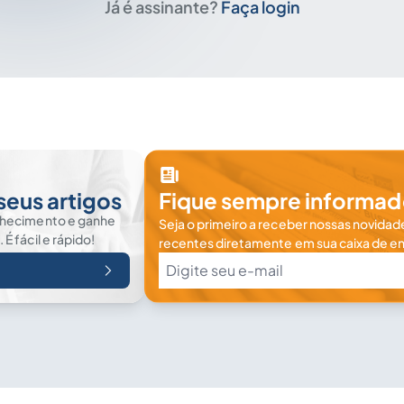
Já é assinante?
Faça login
seus artigos
Fique sempre informad
nhecimento e ganhe
Seja o primeiro a receber nossas novidade
 fácil e rápido!
recentes diretamente em sua caixa de en