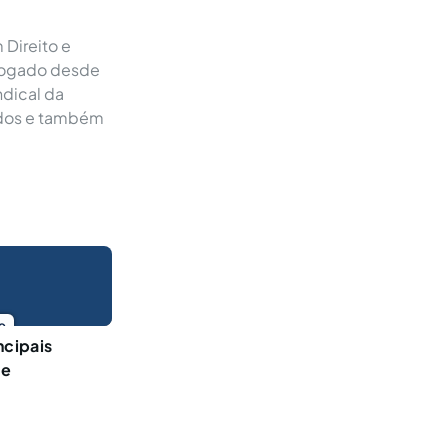
 Direito e
dvogado desde
ndical da
ados e também
o
ncipais
 e