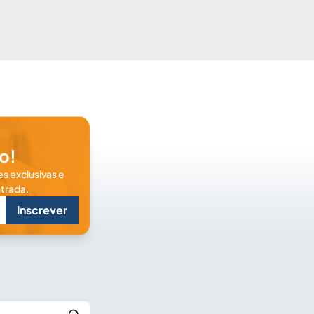
o!
s exclusivas e
trada.
Inscrever