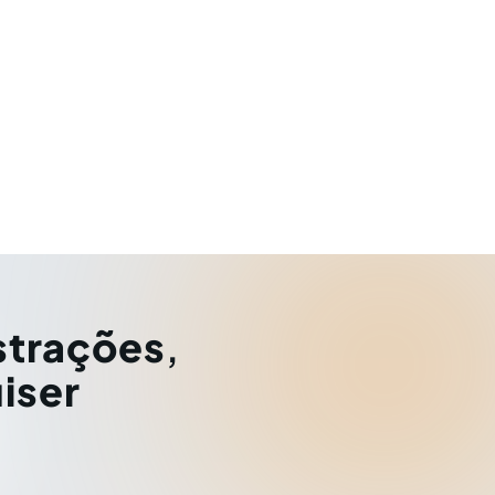
strações
,
iser