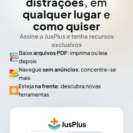
distrações
, em
qualquer lugar
e
como quiser
Assine o JusPlus e tenha recursos
exclusivos
Baixe
arquivos PDF
: imprima ou leia
depois
Navegue
sem anúncios
: concentre-se
mais
Esteja
na frente
: descubra novas
ferramentas
JusPlus