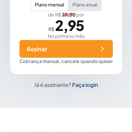
Plano mensal
Plano anual
de R$
29,50
por
2,95
R$
No primeiro mês
Assinar
Cobrança mensal, cancele quando quiser
Já é assinante?
Faça login