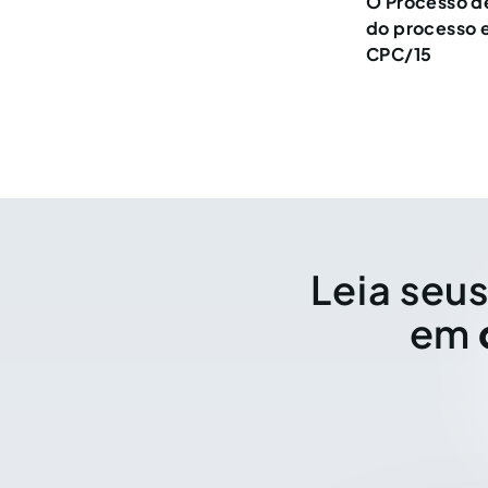
O Processo d
do processo e
CPC/15
Leia seus
em