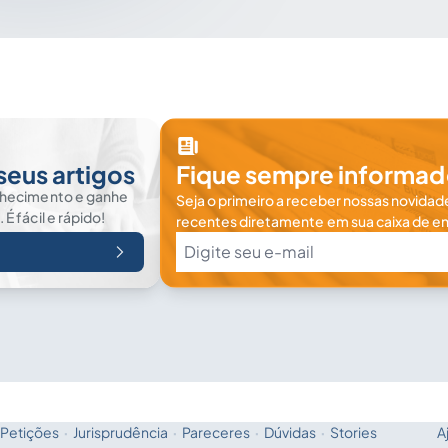
seus artigos
Fique sempre informad
nhecimento e ganhe
Seja o primeiro a receber nossas novidade
 fácil e rápido!
recentes diretamente em sua caixa de en
Petições
·
Jurisprudência
·
Pareceres
·
Dúvidas
·
Stories
A