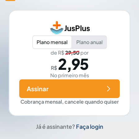
JusPlus
Plano mensal
Plano anual
de R$
29,50
por
2,95
R$
No primeiro mês
Assinar
Cobrança mensal, cancele quando quiser
Já é assinante?
Faça login