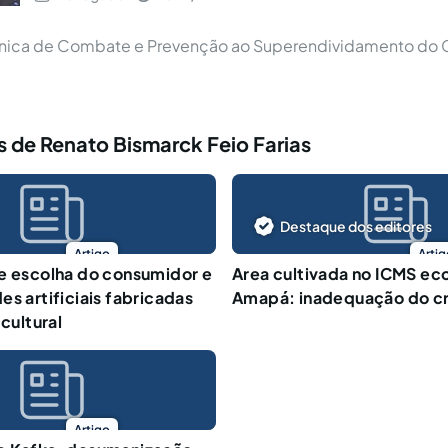
nica de Combate e Prevenção ao Superendividamento do
 de Renato Bismarck Feio Farias
Destaque dos editores
Artigo
Artig
e escolha do consumidor e
Area cultivada no ICMS ec
es artificiais fabricadas
Amapá: inadequação do cr
 cultural
Artigo