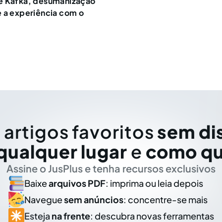
e Kafka, desumanização
 a experiência com o
 artigos favoritos
sem di
qualquer lugar
e
como qu
Assine o JusPlus e tenha recursos exclusivos
Baixe
arquivos PDF
: imprima ou leia depois
Navegue
sem anúncios
: concentre-se mais
Esteja
na frente
: descubra novas ferramentas