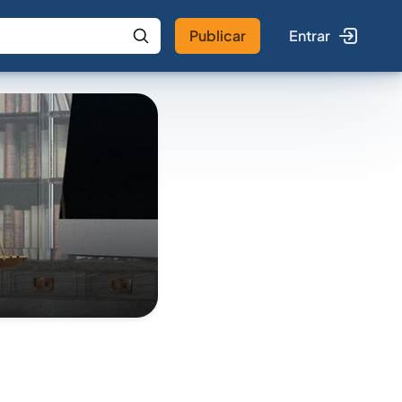
Publicar
Entrar
 IA
Buscar no Jus