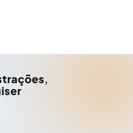
strações
,
iser