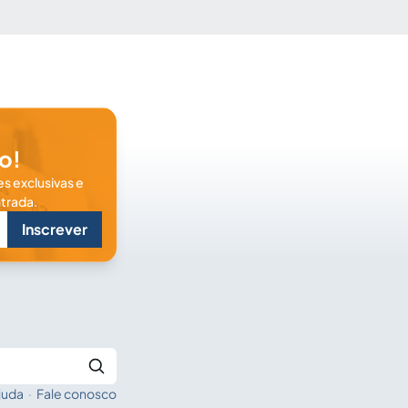
o!
s exclusivas e
trada.
Inscrever
juda
·
Fale conosco