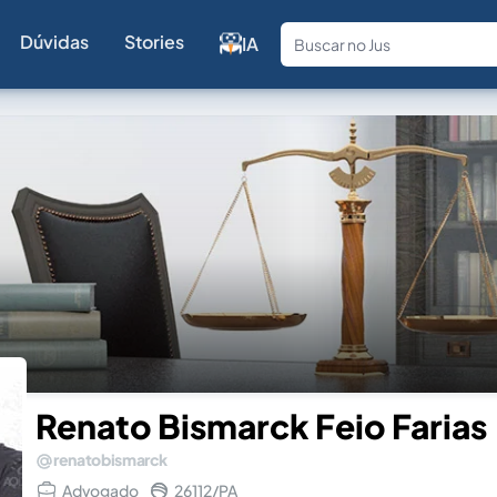
Dúvidas
Stories
IA
Fale com a
Renato Bismarck Feio Farias
renatobismarck
Advogado
26112/PA