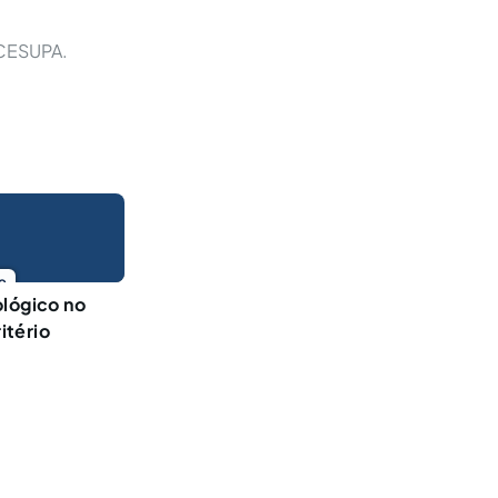
 CESUPA.
o
ológico no
itério