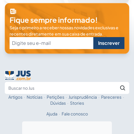
Fique sempre informado!
Seja o primeiro a receber nossas novidades exclusivas e
recentes diretamente em sua caixa de entrada.
Inscrever
Artigos
·
Notícias
·
Petições
·
Jurisprudência
·
Pareceres
·
Fale com a IA
Buscar no Jus
Dúvidas
·
Stories
Ajuda
·
Fale conosco