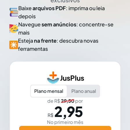
Baixe
arquivos PDF
: imprima ou leia
depois
Navegue
sem anúncios
: concentre-se
mais
Esteja
na frente
: descubra novas
ferramentas
JusPlus
Plano mensal
Plano anual
de R$
29,50
por
2,95
R$
No primeiro mês