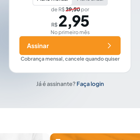
de R$
29,50
por
2,95
R$
No primeiro mês
Assinar
Cobrança mensal, cancele quando quiser
Já é assinante?
Faça login