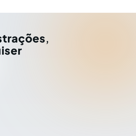
strações
,
iser