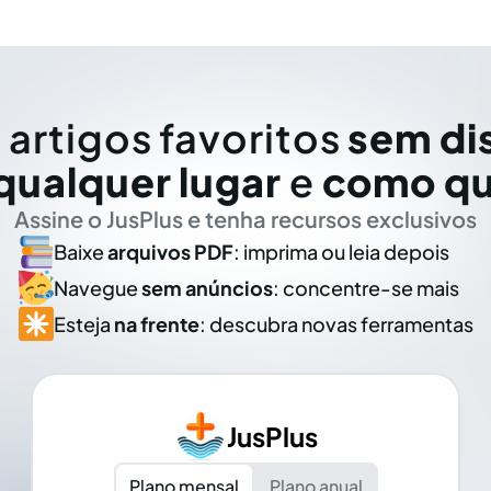
 artigos favoritos
sem di
qualquer lugar
e
como qu
Assine o JusPlus e tenha recursos exclusivos
Baixe
arquivos PDF
: imprima ou leia depois
Navegue
sem anúncios
: concentre-se mais
Esteja
na frente
: descubra novas ferramentas
JusPlus
Plano mensal
Plano anual