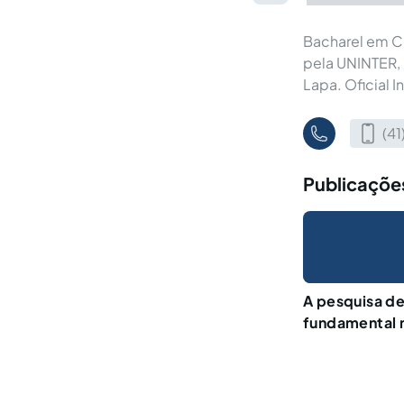
Bacharel em C
pela UNINTER,
Lapa. Oficial I
(4
Publicações
A pesquisa de
fundamental n