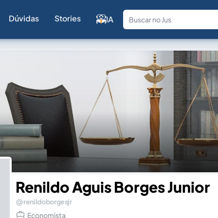
Dúvidas
Stories
IA
Fale com a
Renildo Aguis Borges Junior
renildoborgesjr
Economista