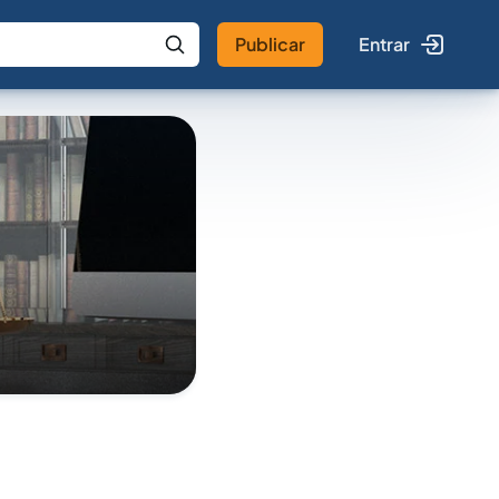
Publicar
Entrar
 IA
Buscar no Jus