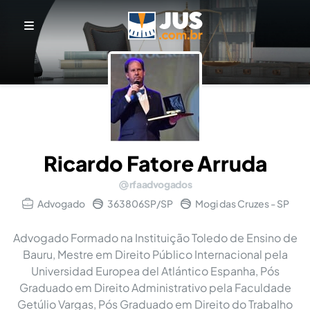
Ricardo Fatore Arruda
rfaadvogados
Advogado
363806SP/SP
Mogi das Cruzes - SP
Advogado Formado na Instituição Toledo de Ensino de
Bauru, Mestre em Direito Público Internacional pela
Universidad Europea del Atlántico Espanha, Pós
Graduado em Direito Administrativo pela Faculdade
Getúlio Vargas, Pós Graduado em Direito do Trabalho