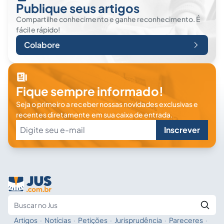
Publique seus artigos
Compartilhe conhecimento e ganhe reconhecimento. É
fácil e rápido!
Colabore
Fique sempre informado!
Seja o primeiro a receber nossas novidades exclusivas e
recentes diretamente em sua caixa de entrada.
Inscrever
Artigos
·
Notícias
·
Petições
·
Jurisprudência
·
Pareceres
·