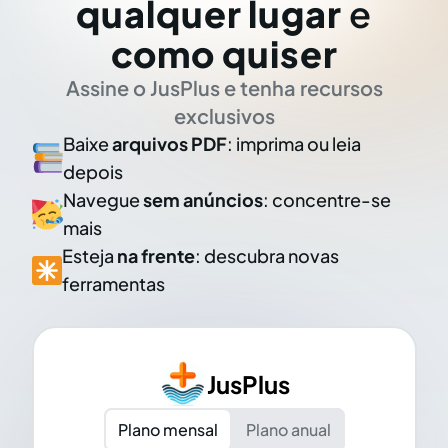
qualquer lugar
e
como quiser
Assine o JusPlus e tenha recursos
exclusivos
Baixe
arquivos PDF
: imprima ou leia
depois
Navegue
sem anúncios
: concentre-se
mais
Esteja
na frente
: descubra novas
ferramentas
JusPlus
Plano mensal
Plano anual