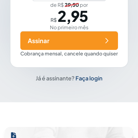
de R$
29,50
por
2,95
R$
No primeiro mês
Assinar
Cobrança mensal, cancele quando quiser
Já é assinante?
Faça login