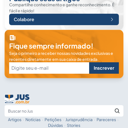
Compartilhe conhecimento e ganhe reconhecimento. É
fácil e rápido!
Colabore
Fique sempre informado!
Seja o primeiro a receber nossas novidades exclusivas e
recentes diretamente em sua caixa de entrada.
Inscrever
Artigos
·
Notícias
·
Petições
·
Jurisprudência
·
Pareceres
·
Fale com a IA
Buscar no Jus
Dúvidas
·
Stories