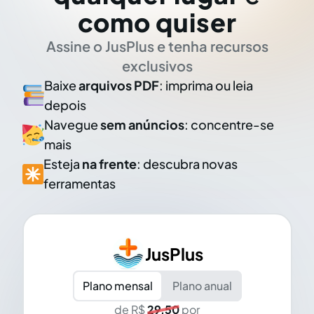
como quiser
Assine o JusPlus e tenha recursos
exclusivos
Baixe
arquivos PDF
: imprima ou leia
depois
Navegue
sem anúncios
: concentre-se
mais
Esteja
na frente
: descubra novas
ferramentas
JusPlus
Plano mensal
Plano anual
de R$
29,50
por