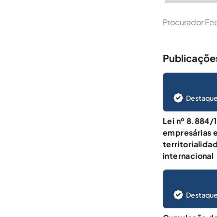
Procurador Fed
Publicaçõe
Destaque
Lei nº 8.884/
empresárias e
territorialid
internacional
Destaque