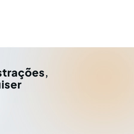
strações
,
iser