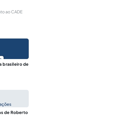
unto ao CADE
o
 brasileiro de
cações
ças de Roberto