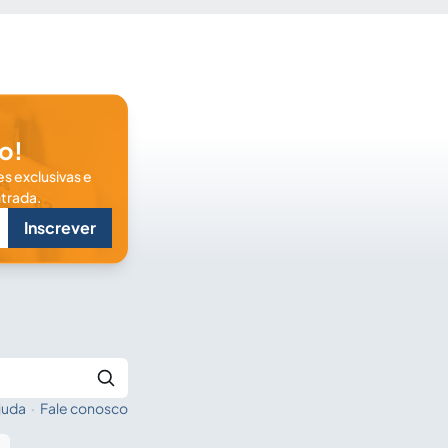
o!
s exclusivas e
trada.
Inscrever
juda
·
Fale conosco
Buscar no Jus