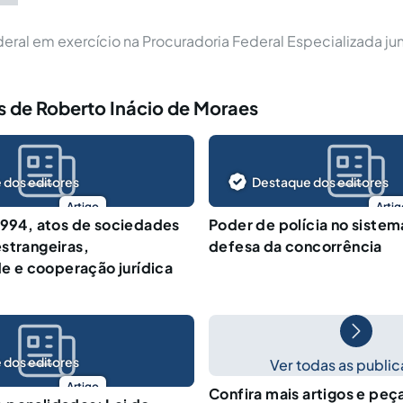
eral em exercício na Procuradoria Federal Especializada j
s de Roberto Inácio de Moraes
 dos editores
Destaque dos editores
Artigo
Artig
1994, atos de sociedades
Poder de polícia no sistema
strangeiras,
defesa da concorrência
ade e cooperação jurídica
 dos editores
Ver todas as publi
Artigo
Confira mais artigos e pe