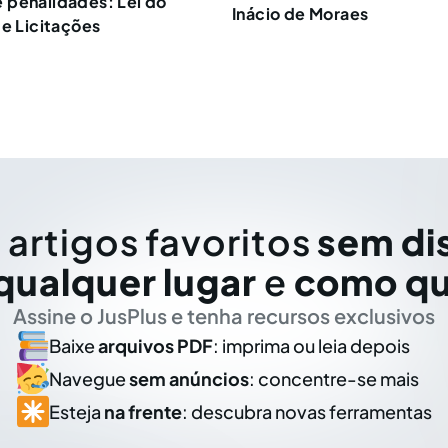
 penalidades: Lei do
Inácio de Moraes
de Licitações
 artigos favoritos
sem di
qualquer lugar
e
como qu
Assine o JusPlus e tenha recursos exclusivos
Baixe
arquivos PDF
: imprima ou leia depois
Navegue
sem anúncios
: concentre-se mais
Esteja
na frente
: descubra novas ferramentas