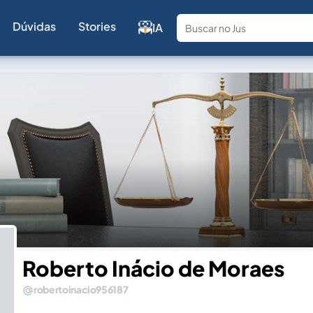
Dúvidas
Stories
IA
Fale com a
Roberto Inácio de Moraes
robertoinacio956187