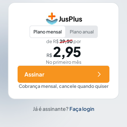
JusPlus
Plano mensal
Plano anual
de R$
29,50
por
2,95
R$
No primeiro mês
Assinar
Cobrança mensal, cancele quando quiser
Já é assinante?
Faça login