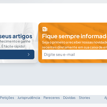
seus artigos
Fique sempre informad
nhecimento e ganhe
Seja o primeiro a receber nossas novidade
 fácil e rápido!
recentes diretamente em sua caixa de en
Petições
·
Jurisprudência
·
Pareceres
·
Dúvidas
·
Stories
A
Fale com a IA