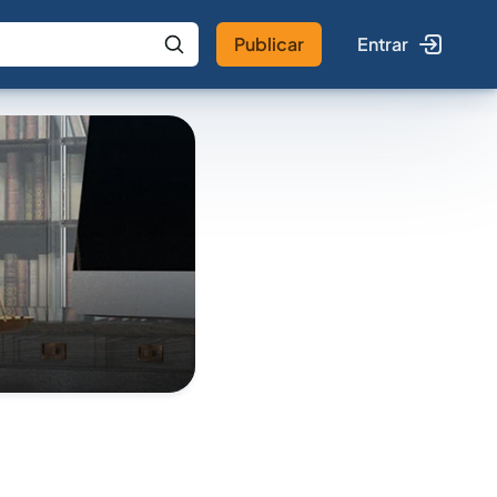
Publicar
Entrar
 IA
Buscar no Jus