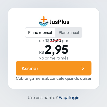
JusPlus
Plano mensal
Plano anual
de R$
29,50
por
2,95
R$
No primeiro mês
Assinar
Cobrança mensal, cancele quando quiser
Já é assinante?
Faça login