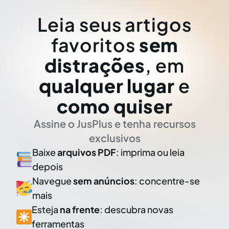
Leia seus artigos
favoritos
sem
distrações
, em
qualquer lugar
e
como quiser
Assine o JusPlus e tenha recursos
exclusivos
Baixe
arquivos PDF
: imprima ou leia
depois
Navegue
sem anúncios
: concentre-se
mais
Esteja
na frente
: descubra novas
ferramentas