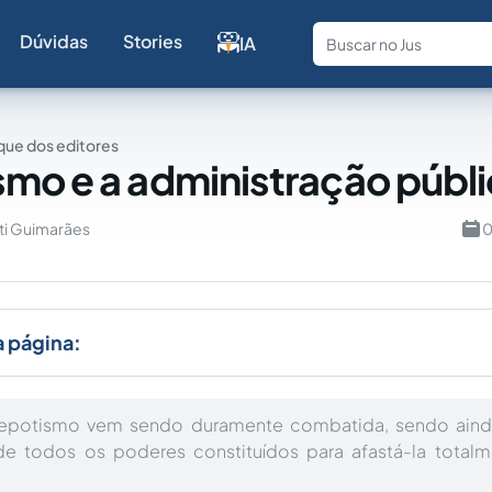
Dúvidas
Stories
IA
Fale com a
ue dos editores
mo e a administração públ
ti Guimarães
0
a página:
nepotismo vem sendo duramente combatida, sendo aind
e todos os poderes constituídos para afastá-la total