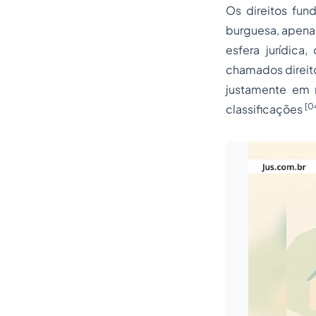
Os direitos fun
burguesa, apenas
esfera jurídica
chamados direito
justamente em r
[0
classificações