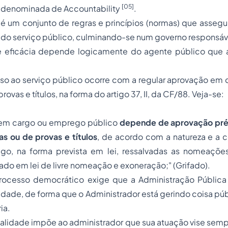
[05]
é denominada de Accountability
.
é um conjunto de regras e princípios (normas) que assegu
 do serviço público, culminando-se num governo responsáv
 e eficácia depende logicamente do agente público que
so ao serviço público ocorre com a regular aprovação em 
rovas e títulos, na forma do artigo 37, II, da CF/88. Veja-se:
ra em cargo ou emprego público
depende de aprovação pré
s ou de provas e títulos
, de acordo com a natureza e a
go, na forma prevista em lei, ressalvadas as nomeaçõe
do em lei de livre nomeação e exoneração;" (Grifado).
rocesso
democrático exige que a Administração Pública
idade, de forma que o Administrador está gerindo coisa púb
ia.
inalidade impõe ao administrador que sua atuação vise semp