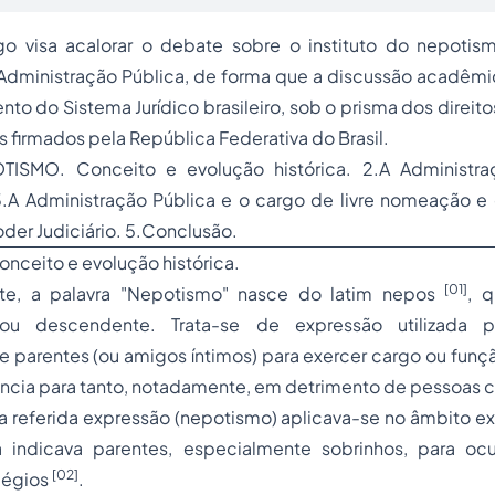
go visa acalorar o debate sobre o instituto do nepotis
Administração Pública, de forma que a discussão acadêmic
to do Sistema Jurídico brasileiro, sob o prisma dos direit
firmados pela República Federativa do Brasil.
OTISMO. Conceito e evolução histórica. 2.A Administra
 3.A Administração Pública e o cargo de livre nomeação e
der Judiciário. 5.Conclusão.
nceito e evolução histórica.
[01]
te, a palavra "Nepotismo" nasce do latim
nepos
, q
 ou descendente. Trata-se de expressão utilizada 
 parentes (ou amigos íntimos) para exercer cargo ou funç
cia para tanto, notadamente, em detrimento de pessoas 
a referida expressão (nepotismo) aplicava-se no âmbito exc
indicava parentes, especialmente sobrinhos, para oc
[02]
légios
.