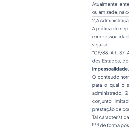
Atualmente, ente
ou amizade, na c
2,A Administraçã
A prática do nep
e impessoalidade
veja-se:
"CF/88. Art. 37.
dos Estados, do 
impessoalidade
O conteúdo norma
para o qual o s
administrado. Q
conjunto limit
prestação de co
Tal característic
[03]
de forma poss