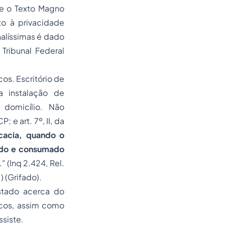
e o Texto Magno
o à privacidade
nalíssimas é dado
Tribunal Federal
os. Escritório de
a instalação de
 domicílio. Não
P; e art. 7º, II, da
ocacia, quando o
bido e consumado
." (Inq 2.424, Rel.
 (Grifado).
Estado acerca do
icos, assim como
ssiste.