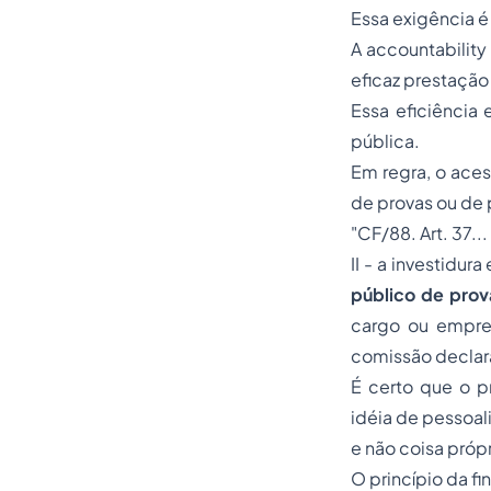
Essa exigência 
A
accountability
eficaz prestação
Essa eficiência
pública.
Em regra, o aces
de provas ou de p
"CF/88. Art. 37...
II - a investidu
público de prova
cargo ou empre
comissão declara
É certo que o
p
idéia de pessoal
e não coisa própr
O princípio da f