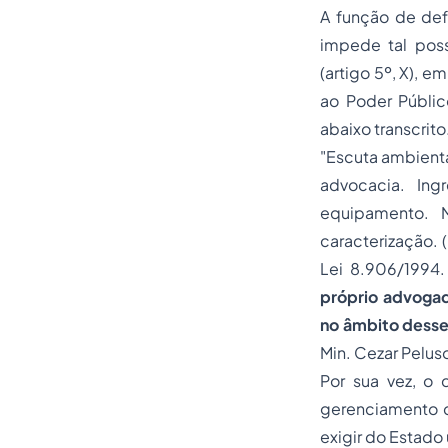
A função de de
impede tal pos
(artigo 5º, X), 
ao Poder Públic
abaixo transcrito
"Escuta ambienta
advocacia. Ing
equipamento. M
caracterização. (..
Lei 8.906/1994. 
próprio advogad
no âmbito desse 
Min. Cezar Pelus
Por sua vez, o 
gerenciamento d
exigir do Estado 