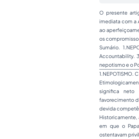
O presente arti
imediata com a 
ao aperfeiçoamen
os compromissos 
Sumário. 1.NEP
Accountability.
nepotismo e o Po
1.NEPOTISMO. Co
Etimologicamen
significa neto
favorecimento de
devida competên
Historicamente, 
em que o Papa 
ostentavam privi