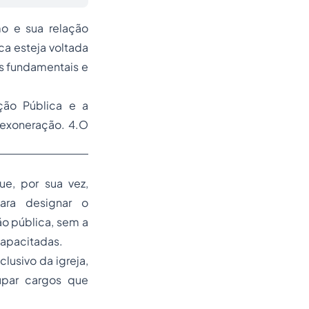
mo e sua relação
a esteja voltada
os fundamentais e
ção Pública e a
 exoneração. 4.O
ue, por sua vez,
para designar o
ão pública, sem a
capacitadas.
lusivo da igreja,
upar cargos que