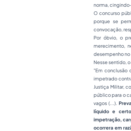
norma, cingindo-
O concurso públ
porque se perm
convocação, resp
Por óbvio, o p
merecimento, n
desempenho no 
Nesse sentido, o
"Em conclusão d
impetrado contra
Justiça Militar,
público para o c
vagos (...).
Preva
líquido e cert
impetração, car
ocorrera em raz