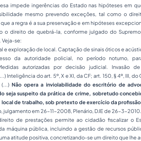
fesa impede ingerências do Estado nas hipóteses em qu
sibilidade mesmo prevendo exceções, tal como o direit
em que a regra é a sua preservação e em hipóteses excepcio
o o direito de quebrá-la, conforme julgado do Supremo 
. Veja-se:
l e exploração de local. Captação de sinais óticos e acústic
resso da autoridade policial, no período noturno, par
edidas autorizadas por decisão judicial. Invasão de
.) Inteligência do art. 5º, X e XI, da CF; art. 150, § 4º, III, do C
(...)
Não opera a inviolabilidade do escritório de adv
o seja suspeito da prática de crime, sobretudo conce
local de trabalho, sob pretexto de exercício da profissão
o, julgamento em 26-11-2008, Plenário, DJE de 26-3-2010.)
direito de prestações permite ao cidadão fiscalizar o 
a máquina pública, incluindo a gestão de recursos públ
uma atitude positiva, concretizando-se um direito que lhe a