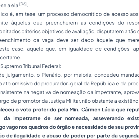
[06]
se a ela
.
ico é, em tese, um processo democrático de acesso aos
ite àqueles que preencherem as condições do respe
eitados critérios objetivos de avaliação, disputarem a tão
reenchimento da vaga deve ser dado àquele que merec
este caso, aquele que, em igualdade de condições, ap
certame.
 Supremo Tribunal Federal:
e julgamento, o Plenário, por maioria, concedeu
mandad
 ato omissivo do procurador-geral da República e da proc
 consistente na negativa de nomeação da impetrante, apro
argo de promotor da Justiça Militar, não obstante a existênc
leceu o voto proferido pela Min. Cármen Lúcia que reput
o da impetrante de ser nomeada, asseverando exist
go vago nos quadros do órgão e necessidade de seu provi
ão de ilegalidade e abuso de poder por parte da segunda