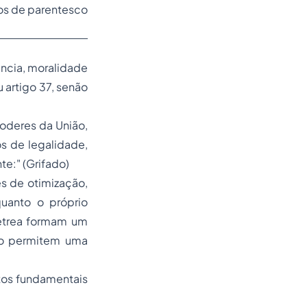
os de parentesco
ência, moralidade
 artigo 37, senão
Poderes da União,
os de legalidade,
nte:"
(Grifado)
s de otimização,
quanto o próprio
etrea
formam um
mo permitem uma
eitos fundamentais