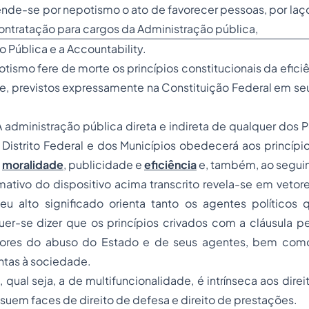
nde-se por nepotismo o ato de favorecer pessoas, por laç
ontratação para cargos da Administração pública,
o Pública e a Accountability.
otismo fere de morte os princípios constitucionais da efici
, previstos expressamente na Constituição Federal em seu
 A administração pública direta e indireta de qualquer dos 
Distrito Federal e dos Municípios obedecerá aos princípi
,
moralidade
, publicidade e
eficiência
e, também, ao segui
tivo do dispositivo acima transcrito revela-se em vetore
eu alto significado orienta tanto os agentes políticos 
uer-se dizer que os princípios crivados com a cláusula
p
adores do abuso do Estado e de seus agentes, bem co
ntas à sociedade.
a, qual seja, a de multifuncionalidade, é intrínseca aos dir
uem faces de direito de defesa e direito de prestações.