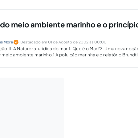
lização da Convenção de Estocolmo…
 do meio ambiente marinho e o princípi
es More
Destacado em 01 de Agosto de 2002 às 00:00
ução.II. A Natureza jurídica do mar.1. Que é o Mar?2. Uma nova noçã
 O meio ambiente marinho.1 A poluição marinha e o relatório Brundt
io ambiente e…