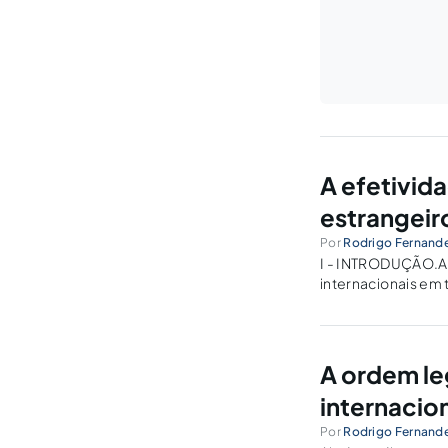
A efetivida
estrangeir
Por
Rodrigo Fernand
I - INTRODUÇÃO.A i
internacionais em 
monografia semestr
A ordem leg
internacion
Por
Rodrigo Fernand