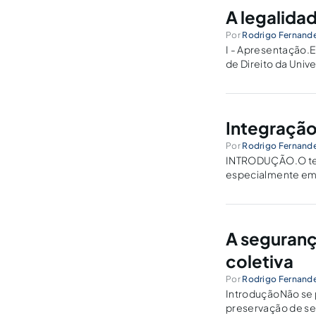
A legalida
Por
Rodrigo Fernand
I - Apresentação.
de Direito da Uni
tema proposto pel
Integração
Por
Rodrigo Fernand
INTRODUÇÃO.O tema
especialmente em 
Comunidade Europé
econômica total. 
A seguranç
coletiva
Por
Rodrigo Fernand
IntroduçãoNão se 
preservação de se