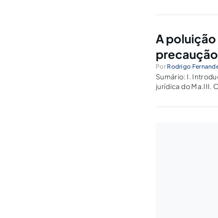
Unidas para a rea
A poluição
precaução
Por
Rodrigo Fernand
Sumário: I. Introd
jurídica do Ma.III.
de poluição do me