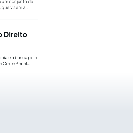
te um conjunto de
, que visem a
o Direito
nia e a busca pela
da Corte Penal