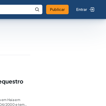
Publicar
Entrar
 IA
Buscar no Jus
sequestro
a em Haia em
14/04/2000 e tem