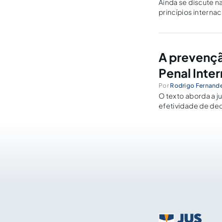
Ainda se discute n
princípios interna
harmonizar a sober
A prevenção
Penal Inter
Por
Rodrigo Fernand
O texto aborda a j
efetividade de dec
Internacional.