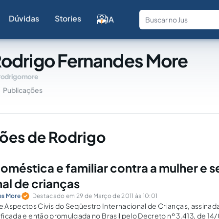
Dúvidas
Stories
IA
Fale com a
odrigo Fernandes More
rodrigomore
Publicações
ões de Rodrigo
doméstica e familiar contra a mulher e 
nal de crianças
es More
Destacado em 29 de Março de 2011 às 10:01
 Aspectos Civis do Seqüestro Internacional de Crianças, assinad
tificada e então promulgada no Brasil pelo Decreto nº 3.413, de 