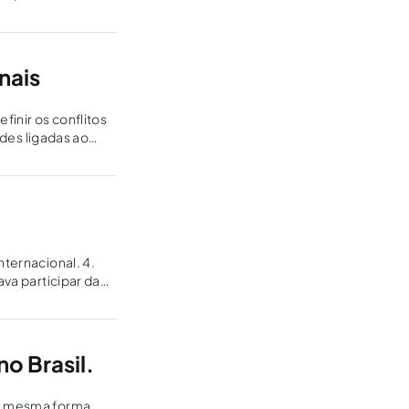
nais
finir os conflitos
ades ligadas ao
nternacional. 4.
ava participar da
o Brasil.
da mesma forma