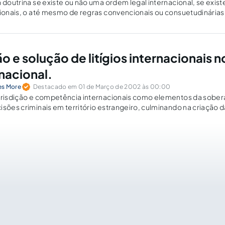
a doutrina se existe ou não uma ordem legal internacional, se exis
cionais, o até mesmo de regras convencionais ou consuetudinárias
ania dos Estados de forma horizontal, no…
 e solução de litígios internacionais n
nacional.
es More
Destacado em 01 de Março de 2002 às 00:00
urisdição e competência internacionais como elementos da sobera
isões criminais em território estrangeiro, culminando na criação 