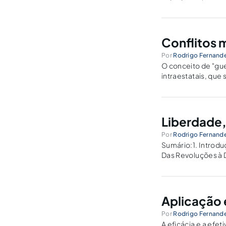
como objeto: "a) a
Conflitos 
Por
Rodrigo Fernand
O conceito de "guer
intraestatais, que 
terrorismo, ao nar
Liberdade,
Por
Rodrigo Fernand
Sumário:1. Introdu
Das Revoluções à De
comunidade polític
Aplicação 
Por
Rodrigo Fernand
A eficácia e a efe