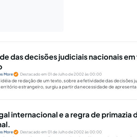
de das decisões judiciais nacionais em 
o
es More
Destacado em 01 de Julho de 2002 às 00:00
déia de redação de um texto, sobre a efetividade das decisões jud
território estrangeiro, surgiu a partir da necessidade de apresen
al para a cadeira de Teoria Geral do Direito…
al internacional e a regra de primazia d
al.
es More
Destacado em 01 de Julho de 2002 às 00:00