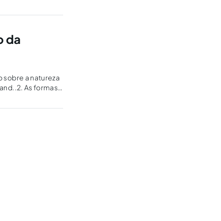
o da
o sobre a natureza
land..2. As formas