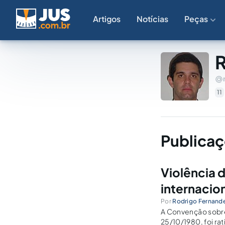
Artigos
Notícias
Peças
R
11
Publicaç
Violência 
internacio
Por
Rodrigo Fernand
A Convenção sobre
25/10/1980, foi ra