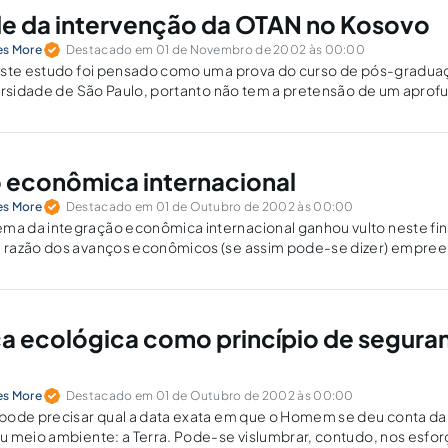
de da intervenção da OTAN no Kosovo
es More
Destacado em 01 de Novembro de 2002 às 00:00
Este estudo foi pensado como uma prova do curso de pós-gradua
versidade de São Paulo, portanto não tem a pretensão de um apro
os Profesores Araminta de Azevedo Mercadante e…
 econômica internacional
es More
Destacado em 01 de Outubro de 2002 às 00:00
 da integração econômica internacional ganhou vulto neste fina
razão dos avanços econômicos (se assim pode-se dizer) empree
ia (CE), uma comunidade que caminha a passos firmes para a i
Da…
a ecológica como princípio de segura
es More
Destacado em 01 de Outubro de 2002 às 00:00
pode precisar qual a data exata em que o Homem se deu conta d
u meio ambiente: a Terra. Pode-se vislumbrar, contudo, nos esfo