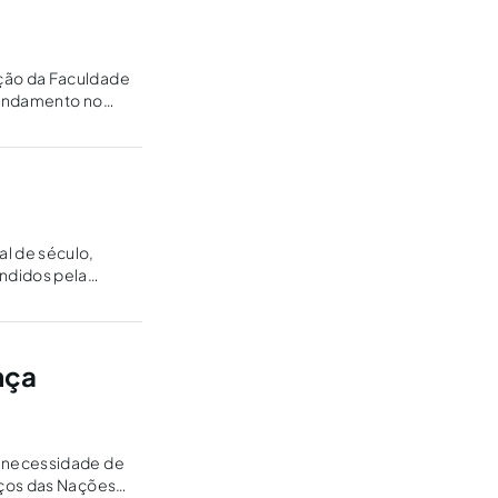
ção da Faculdade
fundamento no
l de século,
ndidos pela
ntegração
nça
a necessidade de
rços das Nações