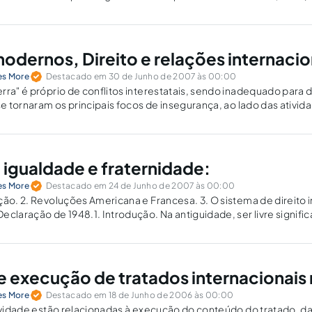
ssegurar o retorno imediato de crianças ilicitamente…
modernos, Direito e relações internacio
es More
Destacado em 30 de Junho de 2007 às 00:00
ra" é próprio de conflitos interestatais, sendo inadequado para de
se tornaram os principais focos de insegurança, ao lado das ativid
cotráfico e a crime organizado.
 igualdade e fraternidade:
es More
Destacado em 24 de Junho de 2007 às 00:00
ção. 2. Revoluções Americana e Francesa. 3. O sistema de direito i
claração de 1948.1. Introdução. Na antiguidade, ser livre signific
a, "da coisa pública, do diálogo no plural, que permite a…
e execução de tratados internacionais n
es More
Destacado em 18 de Junho de 2006 às 00:00
tividade estão relacionadas à execução do conteúdo do tratado, 