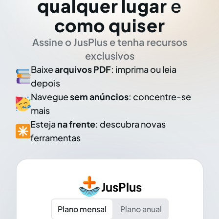
qualquer lugar
e
como quiser
Assine o JusPlus e tenha recursos
exclusivos
Baixe
arquivos PDF
: imprima ou leia
depois
Navegue
sem anúncios
: concentre-se
mais
Esteja
na frente
: descubra novas
ferramentas
JusPlus
Plano mensal
Plano anual