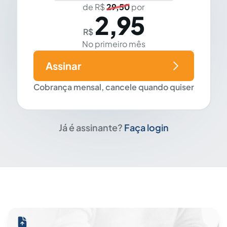
de R$
29,50
por
2,95
R$
No primeiro mês
Assinar
Cobrança mensal, cancele quando quiser
Já é assinante?
Faça login