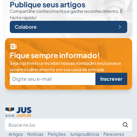
Publique seus artigos
Compartilhe conhecimento e ganhe reconhecimento. É
fácil e rápido!
Colabore
Fique sempre informado!
Seja o primeiro a receber nossas novidades exclusivas e
recentes diretamente em sua caixa de entrada.
Inscrever
Artigos
·
Notícias
·
Petições
·
Jurisprudência
·
Pareceres
·