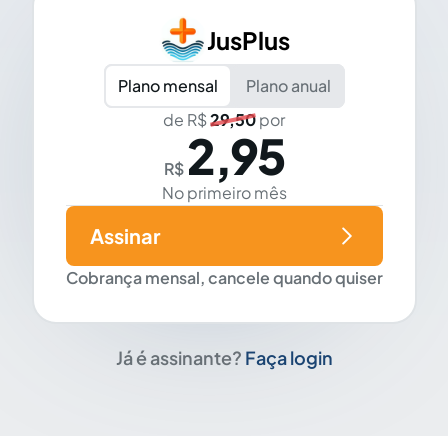
JusPlus
Plano mensal
Plano anual
de R$
29,50
por
2,95
R$
No primeiro mês
Assinar
Cobrança mensal, cancele quando quiser
Já é assinante?
Faça login