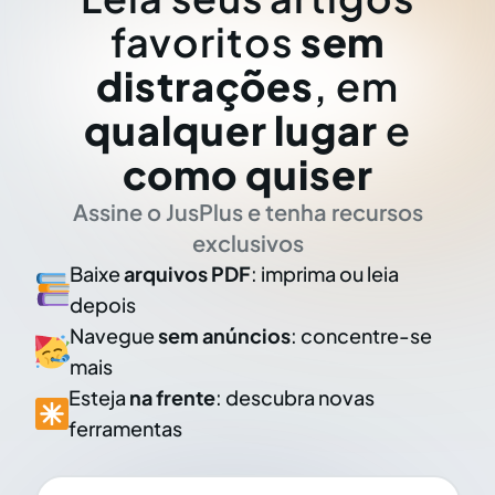
favoritos
sem
distrações
, em
qualquer lugar
e
como quiser
Assine o JusPlus e tenha recursos
exclusivos
Baixe
arquivos PDF
: imprima ou leia
depois
Navegue
sem anúncios
: concentre-se
mais
Esteja
na frente
: descubra novas
ferramentas