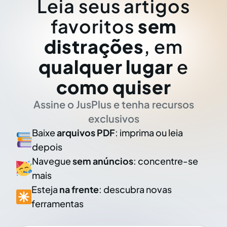
Leia seus artigos
favoritos
sem
distrações
, em
qualquer lugar
e
como quiser
Assine o JusPlus e tenha recursos
exclusivos
Baixe
arquivos PDF
: imprima ou leia
depois
Navegue
sem anúncios
: concentre-se
mais
Esteja
na frente
: descubra novas
ferramentas