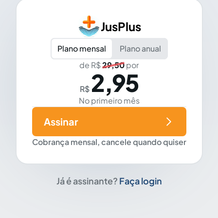
JusPlus
Plano mensal
Plano anual
de R$
29,50
por
2,95
R$
No primeiro mês
Assinar
Cobrança mensal, cancele quando quiser
Já é assinante?
Faça login