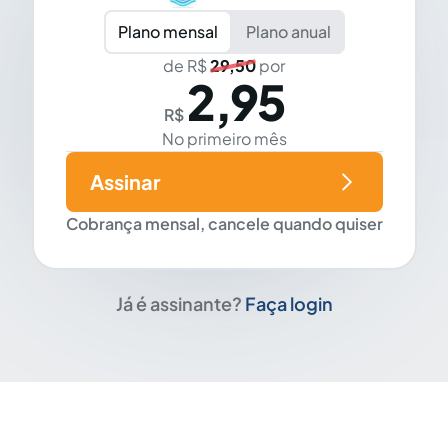
Plano mensal
Plano anual
de R$
29,50
por
2,95
R$
No primeiro mês
Assinar
Cobrança mensal, cancele quando quiser
Já é assinante?
Faça login