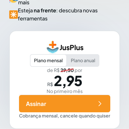
mais
Esteja
na frente
: descubra novas
ferramentas
JusPlus
Plano mensal
Plano anual
de R$
29,50
por
2,95
R$
No primeiro mês
Assinar
Cobrança mensal, cancele quando quiser