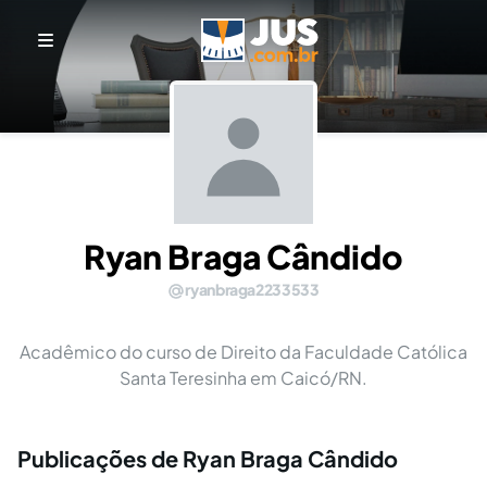
Ryan Braga Cândido
ryanbraga2233533
Acadêmico do curso de Direito da Faculdade Católica
Santa Teresinha em Caicó/RN.
Publicações de Ryan Braga Cândido