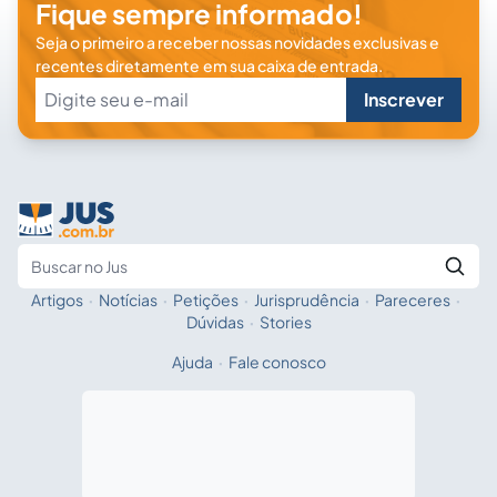
Fique sempre informado!
Seja o primeiro a receber nossas novidades exclusivas e
recentes diretamente em sua caixa de entrada.
Inscrever
Artigos
·
Notícias
·
Petições
·
Jurisprudência
·
Pareceres
·
Fale com a IA
Buscar no Jus
Dúvidas
·
Stories
Ajuda
·
Fale conosco