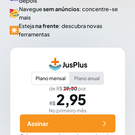
depois
Navegue
sem anúncios
: concentre-se
mais
Esteja
na frente
: descubra novas
ferramentas
JusPlus
Plano mensal
Plano anual
de R$
29,50
por
2,95
R$
No primeiro mês
Assinar