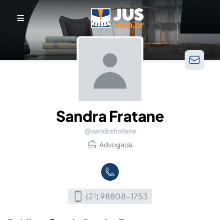
Sandra Fratane
sandrafratane
Advogada
(21) 98808-1753