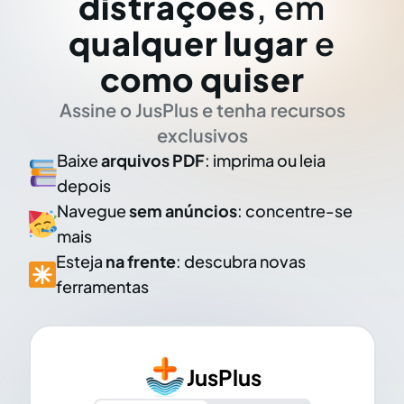
distrações
, em
qualquer lugar
e
como quiser
Assine o JusPlus e tenha recursos
exclusivos
Baixe
arquivos PDF
: imprima ou leia
depois
Navegue
sem anúncios
: concentre-se
mais
Esteja
na frente
: descubra novas
ferramentas
JusPlus