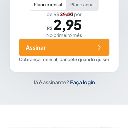
Plano mensal
Plano anual
de R$
29,50
por
2,95
R$
No primeiro mês
Assinar
Cobrança mensal, cancele quando quiser
Já é assinante?
Faça login