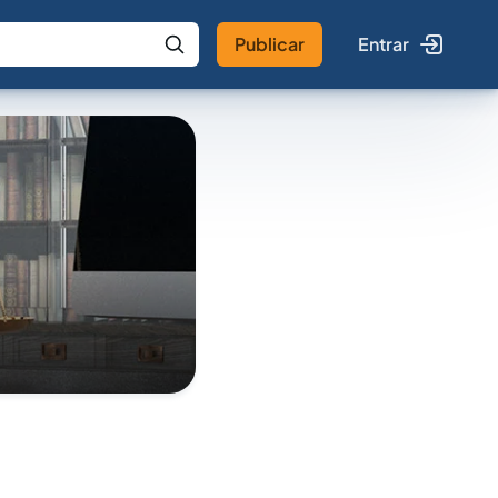
Publicar
Entrar
 IA
Buscar no Jus