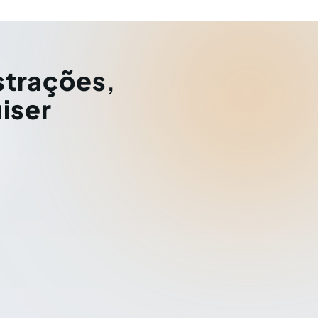
strações
,
iser