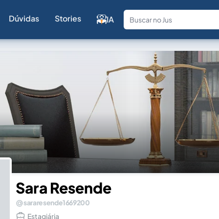
Dúvidas
Stories
IA
Fale com a
Sara Resende
sararesende1669200
Estagiária