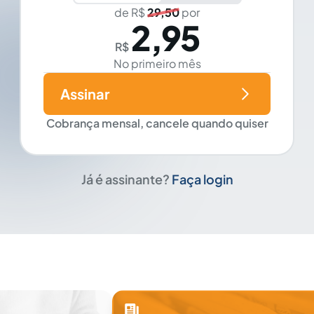
de R$
29,50
por
2,95
R$
No primeiro mês
Assinar
Cobrança mensal, cancele quando quiser
Já é assinante?
Faça login