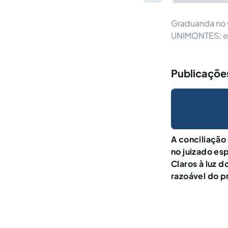
Graduanda no C
UNIMONTES; est
Publicaçõe
A conciliação
no juizado es
Claros à luz d
razoável do 