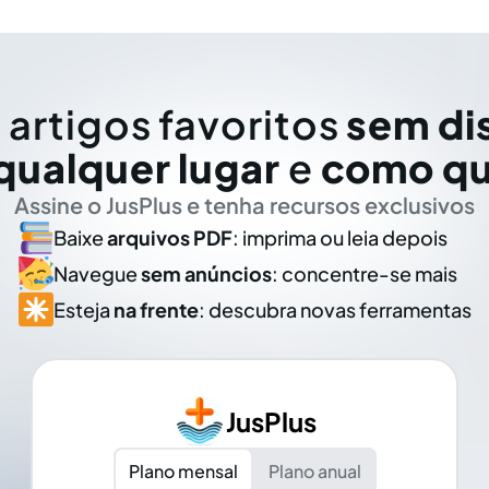
 artigos favoritos
sem di
qualquer lugar
e
como qu
Assine o JusPlus e tenha recursos exclusivos
Baixe
arquivos PDF
: imprima ou leia depois
Navegue
sem anúncios
: concentre-se mais
Esteja
na frente
: descubra novas ferramentas
JusPlus
Plano mensal
Plano anual