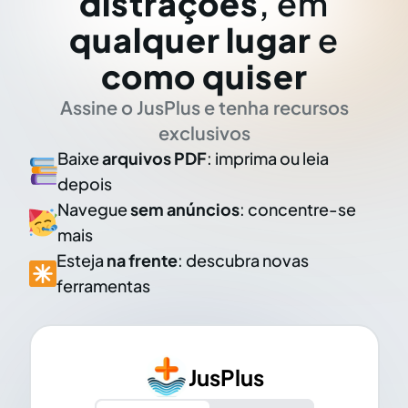
distrações
, em
qualquer lugar
e
como quiser
Assine o JusPlus e tenha recursos
exclusivos
Baixe
arquivos PDF
: imprima ou leia
depois
Navegue
sem anúncios
: concentre-se
mais
Esteja
na frente
: descubra novas
ferramentas
JusPlus