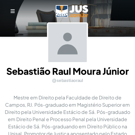
Sebastião Raul Moura Júnior
sebastiaoraul
Mestre em Direito pela Faculdade de Direito de
Campos, RJ. Pós-graduado em Magistério Superior em
Direito pela Universidade Estácio de Sá. Pós-graduado
em Direito Penal e Processo Penal pela Universidade
Estácio de Sá. Pós-graduando em Direito Público na
Unisal. Promotor de Justiça aposentado pelo Estado