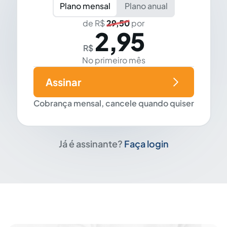
Plano mensal
Plano anual
de R$
29,50
por
2,95
R$
No primeiro mês
Assinar
Cobrança mensal, cancele quando quiser
Já é assinante?
Faça login