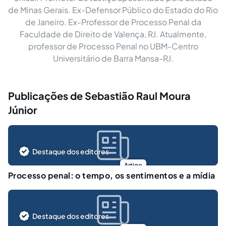
de Minas Gerais. Ex-Defensor Público do Estado do Rio
de Janeiro. Ex-Professor de Processo Penal da
Faculdade de Direito de Valença, RJ. Atualmente,
professor de Processo Penal no UBM-Centro
Universitário de Barra Mansa-RJ.
Publicações de Sebastião Raul Moura
Júnior
Destaque dos editores
Artigo
Processo penal: o tempo, os sentimentos e a mídia
Destaque dos editores