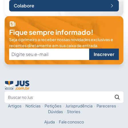
Colabore
Fique sempre informado!
Seja o primeiro a receber nossas novidades exclusivas e
recentes diretamente em sua caixa de entrada.
Inscrever
Artigos
·
Notícias
·
Petições
·
Jurisprudência
·
Pareceres
·
Fale com a IA
Buscar no Jus
Dúvidas
·
Stories
Ajuda
·
Fale conosco