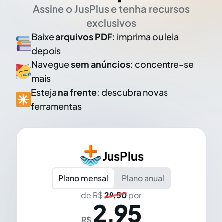
Assine o JusPlus e tenha recursos
exclusivos
Baixe
arquivos PDF
: imprima ou leia
depois
Navegue
sem anúncios
: concentre-se
mais
Esteja
na frente
: descubra novas
ferramentas
JusPlus
Plano mensal
Plano anual
de R$
29,50
por
2,95
R$