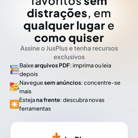
favoritos
sem
distrações
, em
qualquer lugar
e
como quiser
Assine o JusPlus e tenha recursos
exclusivos
Baixe
arquivos PDF
: imprima ou leia
depois
Navegue
sem anúncios
: concentre-se
mais
Esteja
na frente
: descubra novas
ferramentas