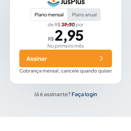
JusPlus
Plano mensal
Plano anual
de R$
29,50
por
2,95
R$
No primeiro mês
Assinar
Cobrança mensal, cancele quando quiser
Já é assinante?
Faça login