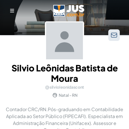
Silvio Leônidas Batista de
Moura
silvioleonidascont
Natal - RN
Contador CRC/RN.Pós-graduando em Contabilidade
Aplicada ao Setor Público (FIPECAFI). Especialista em
Administração Financeira (Unifacex). Assessor e