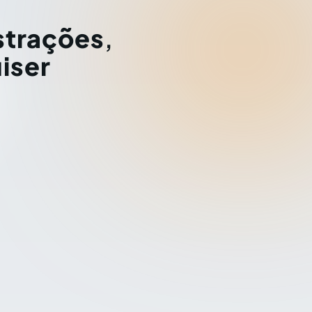
strações
,
iser