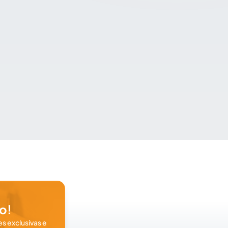
o!
s exclusivas e