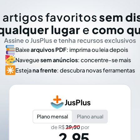
 artigos favoritos
sem di
qualquer lugar
e
como qu
Assine o JusPlus e tenha recursos exclusivos
Baixe
arquivos PDF
: imprima ou leia depois
Navegue
sem anúncios
: concentre-se mais
Esteja
na frente
: descubra novas ferramentas
JusPlus
Plano mensal
Plano anual
de R$
29,50
por
2,95