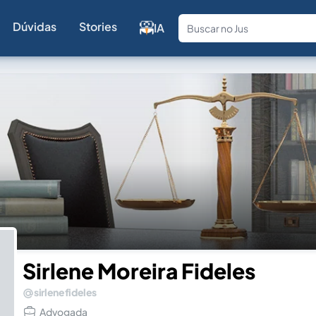
Dúvidas
Stories
IA
Fale com a
Sirlene Moreira Fideles
sirlenefideles
Advogada