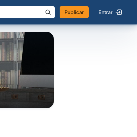
Publicar
Entrar
 IA
Buscar no Jus