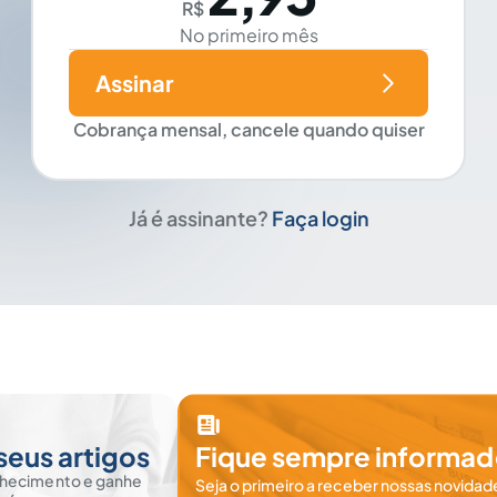
R$
No primeiro mês
Assinar
Cobrança mensal, cancele quando quiser
Já é assinante?
Faça login
seus artigos
Fique sempre informad
nhecimento e ganhe
Seja o primeiro a receber nossas novidade