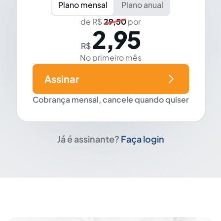
Plano mensal
Plano anual
de R$
29,50
por
2,95
R$
No primeiro mês
Assinar
Cobrança mensal, cancele quando quiser
Já é assinante?
Faça login