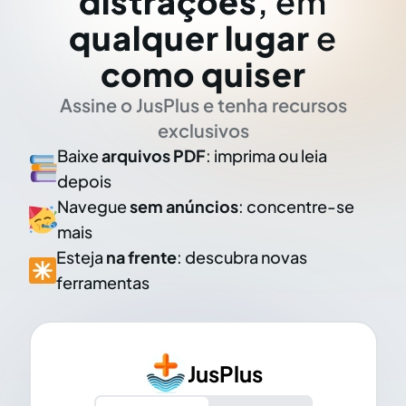
distrações
, em
qualquer lugar
e
como quiser
Assine o JusPlus e tenha recursos
exclusivos
Baixe
arquivos PDF
: imprima ou leia
depois
Navegue
sem anúncios
: concentre-se
mais
Esteja
na frente
: descubra novas
ferramentas
JusPlus