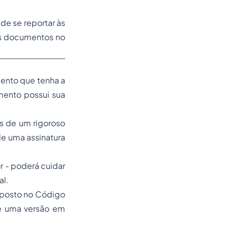
de se reportar às
us documentos no
mento que tenha a
mento possui sua
s de um rigoroso
de uma assinatura
or - poderá cuidar
al.
isposto no Código
e uma versão em