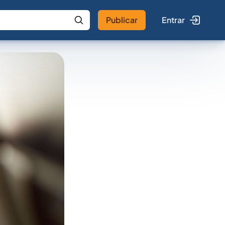
Publicar
Entrar
 IA
Buscar no Jus