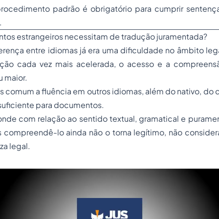
procedimento padrão é obrigatório para cumprir sentença
.
tos estrangeiros necessitam de tradução juramentada?
ferença entre idiomas já era uma dificuldade no âmbito lega
ação cada vez mais acelerada, o acesso e a compreensã
u maior.
s comum a fluência em outros idiomas, além do nativo, do
 suficiente para documentos.
nde com relação ao sentido textual, gramatical e puramen
compreendê-lo ainda não o torna legítimo, não considera
za legal.