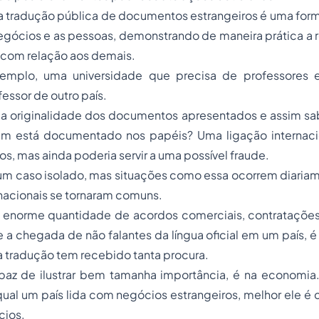
 a tradução pública de documentos estrangeiros é uma form
egócios e as pessoas, demonstrando de maneira prática a 
 com relação aos demais.
xemplo, uma universidade que precisa de professores e
fessor de outro país.
a originalidade dos documentos apresentados e assim s
m está documentado nos papéis? Uma ligação internaci
os, mas ainda poderia servir a uma possível fraude.
um caso isolado, mas situações como essa ocorrem diaria
rnacionais se tornaram comuns.
 enorme quantidade de acordos comerciais, contratações
a chegada de não falantes da língua oficial em um país, é
a tradução tem recebido tanta procura.
z de ilustrar bem tamanha importância, é na economia
al um país lida com negócios estrangeiros, melhor ele é 
ócios.