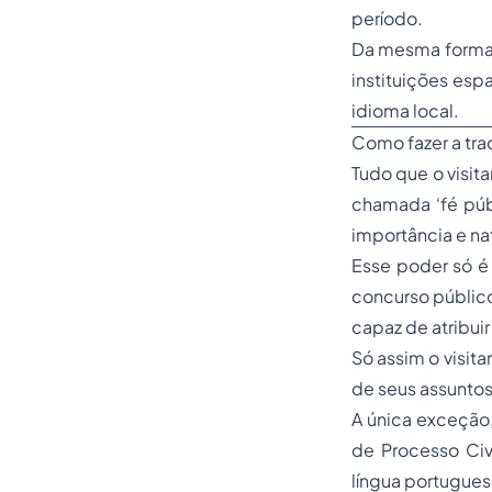
período.
Da mesma forma, 
instituições es
idioma local.
Como fazer a tr
Tudo que o visit
chamada ‘fé púb
importância e nat
Esse poder só é 
concurso público
capaz de atribui
Só assim o visita
de seus assuntos
A única exceção,
de Processo Ci
língua portugues