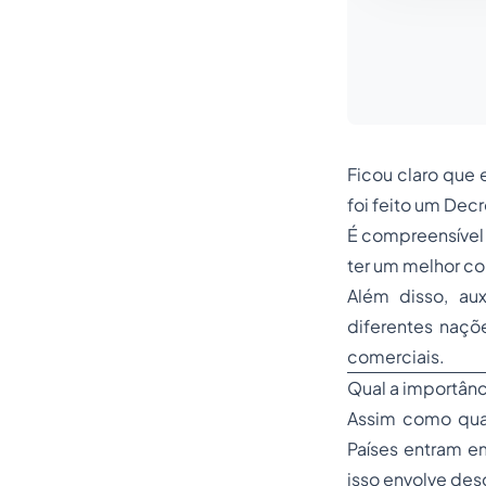
Ficou claro que 
foi feito um Decr
É compreensível 
ter um melhor con
Além disso, aux
diferentes naçõ
comerciais.
Qual a importânc
Assim como qua
Países entram e
isso envolve des