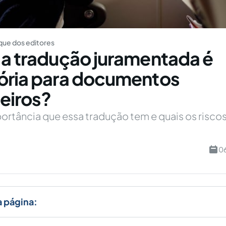
ue dos editores
 a tradução juramentada é
ória para documentos
eiros?
ortância que essa tradução tem e quais os riscos
06
a página: