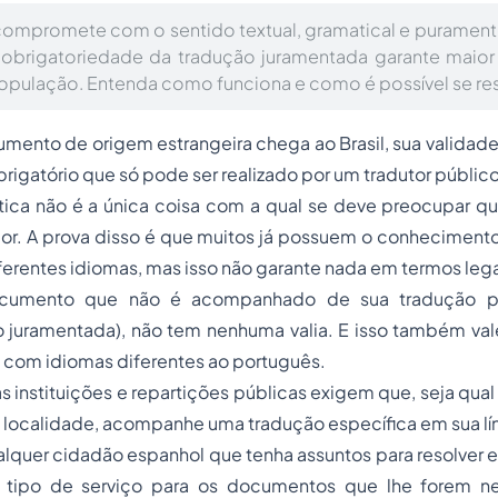
compromete com o sentido textual, gramatical e puramente
obrigatoriedade da tradução juramentada garante maior
opulação. Entenda como funciona e como é possível se re
ento de origem estrangeira chega ao Brasil, sua valida
igatório que só pode ser realizado por um tradutor públic
ística não é a única coisa com a qual se deve preocupar q
ior. A prova disso é que muitos já possuem o conheciment
rentes idiomas, mas isso não garante nada em termos lega
documento que não é acompanhado de sua tradução p
juramentada), não tem nenhuma valia. E isso também vale 
 com idiomas diferentes ao português.
s instituições e repartições públicas exigem que, seja qua
a localidade, acompanhe uma tradução específica em sua lí
lquer cidadão espanhol que tenha assuntos para resolver em
e tipo de serviço para os documentos que lhe forem ne