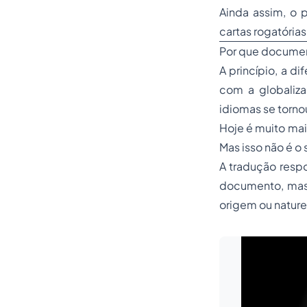
Ainda assim, o 
cartas rogatórias
Por que documen
A princípio, a di
com a globaliz
idiomas se torno
Hoje é muito mai
Mas isso não é o
A tradução respo
documento, mas 
origem ou nature