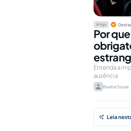
Destaq
Artigo
Por que
obrigat
estrang
Entenda a imp
ausência
Beatriz Souza
Leia nest