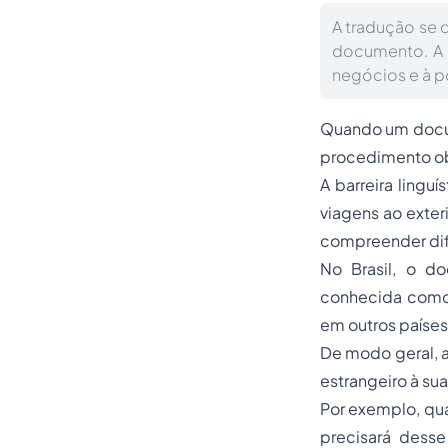
A tradução se 
documento. A 
negócios e à p
Quando um docum
procedimento obr
A barreira lingu
viagens ao exter
compreender dife
No Brasil, o 
conhecida como 
em outros países
De modo geral, a
estrangeiro à su
Por exemplo, qua
precisará dess