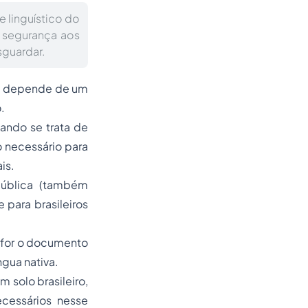
 linguístico do
 segurança aos
sguardar.
de depende de um
o.
uando se trata de
o necessário para
is.
ública (também
para brasileiros
l for o documento
ngua nativa.
 solo brasileiro,
cessários nesse