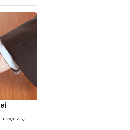
ei
ntir segurança