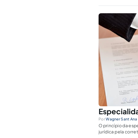
Especialida
Por
Wagner Sant Ana 
O princípio da esp
jurídica pela corre