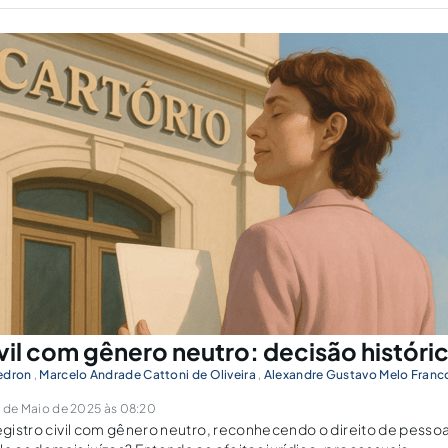
vil com gênero neutro: decisão históric
edron
,
Marcelo Andrade Cattoni de Oliveira
,
Alexandre Gustavo Melo Franc
de Maio de 2025 às 08:20
registro civil com gênero neutro, reconhecendo o direito de pesso