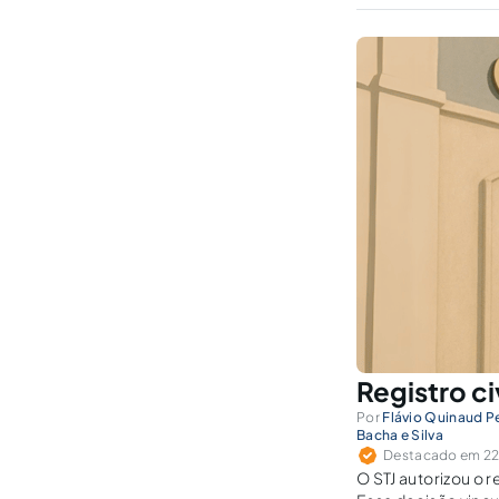
Registro ci
Por
Flávio Quinaud P
Bacha e Silva
Destacado em 22 
O STJ autorizou o 