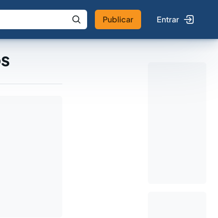
Publicar
Entrar
 IA
Buscar no Jus
os