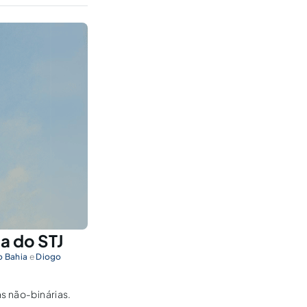
a do STJ
o Bahia
e
Diogo
as não-binárias.