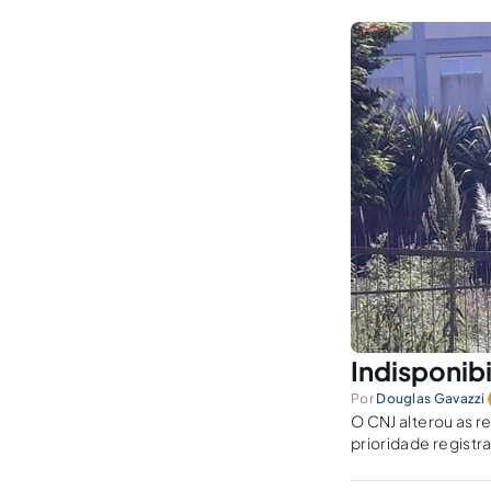
Indisponib
Por
Douglas Gavazzi
O CNJ alterou as r
prioridade registr