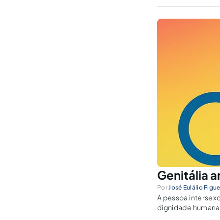
Genitália 
Por
José Eulálio Figu
A pessoa intersexo
dignidade humana 