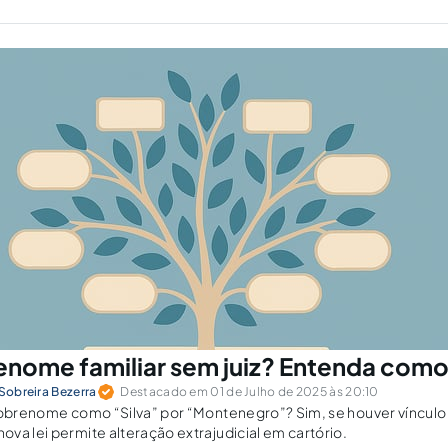
nome familiar sem juiz? Entenda como
 Sobreira Bezerra
Destacado em 01 de Julho de 2025 às 20:10
sobrenome como “Silva” por “Montenegro”? Sim, se houver vínculo f
va lei permite alteração extrajudicial em cartório.