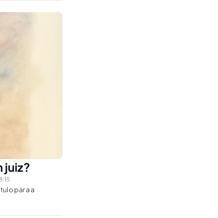
 juiz?
8:15
tulo para a