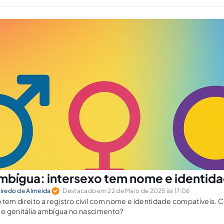
ambígua: intersexo tem nome e identid
eiredo de Almeida
Destacado em 22 de Maio de 2025 às 17:06
 tem direito a registro civil com nome e identidade compatíveis. 
e genitália ambígua no nascimento?