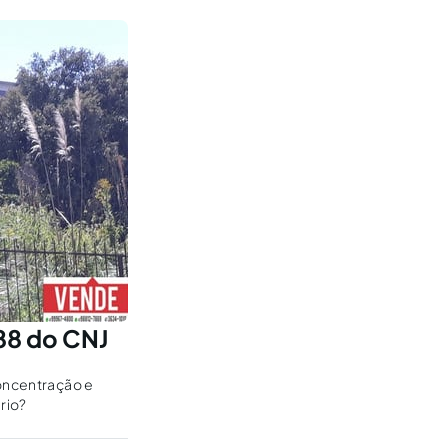
188 do CNJ
concentração e
rio?