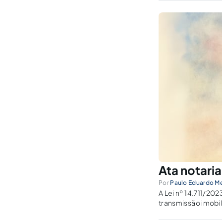
Ata notaria
Por
Paulo Eduardo Me
A Lei nº 14.711/20
transmissão imobil