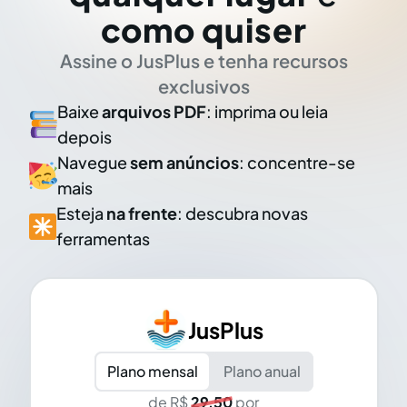
como quiser
Assine o JusPlus e tenha recursos
exclusivos
Baixe
arquivos PDF
: imprima ou leia
depois
Navegue
sem anúncios
: concentre-se
mais
Esteja
na frente
: descubra novas
ferramentas
JusPlus
Plano mensal
Plano anual
de R$
29,50
por