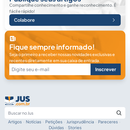
Compartilhe conhecimento e ganhe reconhecimento. É
fácil e rápido!
Colabore
Fique sempre informado!
Seja o primeiro a receber nossas novidades exclusivas e
recentes diretamente em sua caixa de entrada.
Inscrever
Artigos
·
Notícias
·
Petições
·
Jurisprudência
·
Pareceres
·
Fale com a IA
Buscar no Jus
Dúvidas
·
Stories