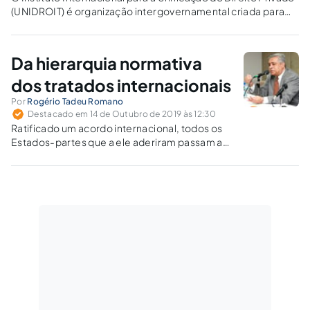
(UNIDROIT) é organização intergovernamental criada para
possibilitar o comércio entre Estados de forma
transparente. O Brasil, além de ser membro, tem investido
no desenvolvimento de ferramentas legais proativas para
Da hierarquia normativa
todo esse sistema.
dos tratados internacionais
Por
Rogério Tadeu Romano
Destacado em 14 de Outubro de 2019 às 12:30
Ratificado um acordo internacional, todos os
Estados-partes que a ele aderiram passam a
contar com as disposições nele constantes,
caso delas necessitem.