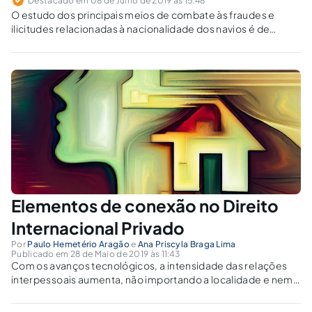
Destacado em 08 de Julho de 2019 às 15:48
O estudo dos principais meios de combate às fraudes e
ilicitudes relacionadas à nacionalidade dos navios é de
fundamental importância para um direito marítimo mais
equitativo e seguro.
Elementos de conexão no Direito
Internacional Privado
Por
Paulo Hemetério Aragão
e
Ana Priscyla Braga Lima
Publicado em 28 de Maio de 2019 às 11:43
Com os avanços tecnológicos, a intensidade das relações
interpessoais aumenta, não importando a localidade e nem a
origem dos sujeitos envolvidos. Torna-se necessário
regulamentar tais relações, evitando-se conflitos entre