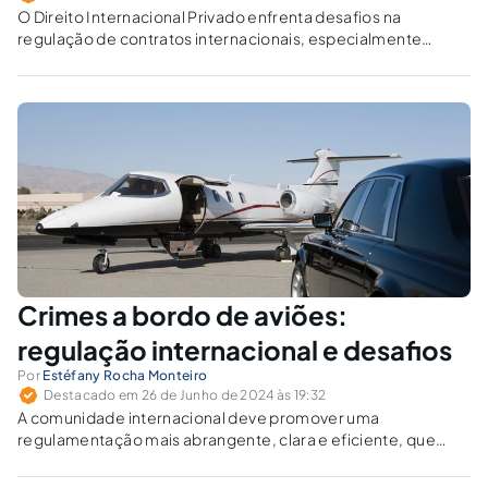
O Direito Internacional Privado enfrenta desafios na
regulação de contratos internacionais, especialmente
quanto a conflitos de leis, jurisdições e reconhecimento de
sentenças estrangeiras, exigindo harmonização para
garantir segurança jurídica.
Crimes a bordo de aviões:
regulação internacional e desafios
Por
Estéfany Rocha Monteiro
Destacado em 26 de Junho de 2024 às 19:32
A comunidade internacional deve promover uma
regulamentação mais abrangente, clara e eficiente, que
assegure a segurança e a ordem nas aeronaves,
promovendo a confiança no transporte aéreo internacional.