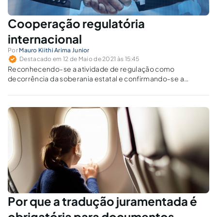
Cooperação regulatória
internacional
Por
Mauro Kiithi Arima Junior
Destacado em 12 de Maio de 2021 às 15:45
Reconhecendo-se a atividade de regulação como
decorrência da soberania estatal e confirmando-se a
insuficiência das prescrições multilaterais sobre
harmonização de regras demasiadamente técnicas, a
cooperação se apresenta como instrumento apto a eliminar
discrepâncias entre os sistemas regulatórios vigentes nos
parceiros comerciais.
Por que a tradução juramentada é
obrigatória para documentos