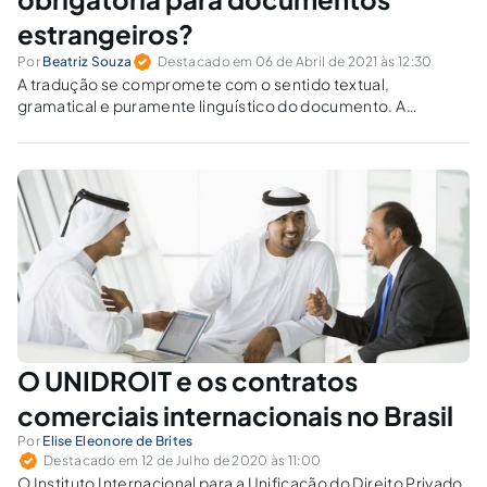
estrangeiros?
Por
Beatriz Souza
Destacado em 06 de Abril de 2021 às 12:30
A tradução se compromete com o sentido textual,
gramatical e puramente linguístico do documento. A
obrigatoriedade da tradução juramentada garante maior
segurança aos negócios e à população. Entenda como
funciona e como é possível se resguardar.
O UNIDROIT e os contratos
comerciais internacionais no Brasil
Por
Elise Eleonore de Brites
Destacado em 12 de Julho de 2020 às 11:00
O Instituto Internacional para a Unificação do Direito Privado