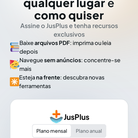
qualquer lugar
e
como quiser
Assine o JusPlus e tenha recursos
exclusivos
Baixe
arquivos PDF
: imprima ou leia
depois
Navegue
sem anúncios
: concentre-se
mais
Esteja
na frente
: descubra novas
ferramentas
JusPlus
Plano mensal
Plano anual