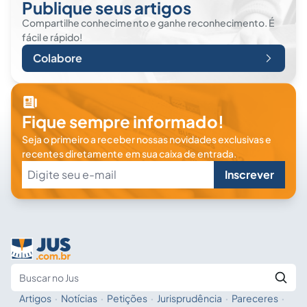
Publique seus artigos
Compartilhe conhecimento e ganhe reconhecimento. É
fácil e rápido!
Colabore
Fique sempre informado!
Seja o primeiro a receber nossas novidades exclusivas e
recentes diretamente em sua caixa de entrada.
Inscrever
Artigos
·
Notícias
·
Petições
·
Jurisprudência
·
Pareceres
·