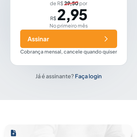
de R$
29,50
por
2,95
R$
No primeiro mês
Assinar
Cobrança mensal, cancele quando quiser
Já é assinante?
Faça login