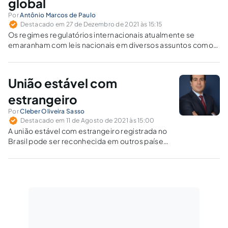
global
Por
Antônio Marcos de Paulo
Destacado em 27 de Dezembro de 2021 às 15:15
Os regimes regulatórios internacionais atualmente se
emaranham com leis nacionais em diversos assuntos como
comércio global, saúde, meio ambiente, direitos humanos,
investimentos, finanças, padronização bancária etc.
União estável com
estrangeiro
Por
Cleber Oliveira Sasso
Destacado em 11 de Agosto de 2021 às 15:00
A união estável com estrangeiro registrada no
Brasil pode ser reconhecida em outros países
trazendo inúmeros benefícios