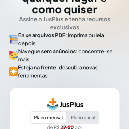
como quiser
Assine o JusPlus e tenha recursos
exclusivos
Baixe
arquivos PDF
: imprima ou leia
depois
Navegue
sem anúncios
: concentre-se
mais
Esteja
na frente
: descubra novas
ferramentas
JusPlus
Plano mensal
Plano anual
de R$
29,50
por