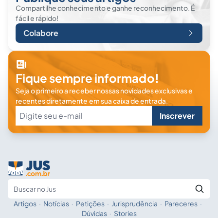
Compartilhe conhecimento e ganhe reconhecimento. É
fácil e rápido!
Colabore
Fique sempre informado!
Seja o primeiro a receber nossas novidades exclusivas e
recentes diretamente em sua caixa de entrada.
Inscrever
Artigos
·
Notícias
·
Petições
·
Jurisprudência
·
Pareceres
·
Fale com a IA
Buscar no Jus
Dúvidas
·
Stories