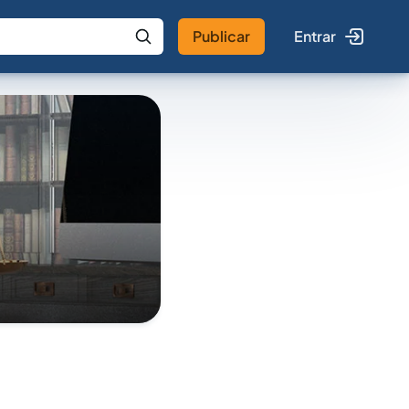
Publicar
Entrar
 IA
Buscar no Jus