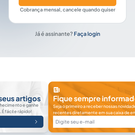
Cobrança mensal, cancele quando quiser
Já é assinante?
Faça login
seus artigos
Fique sempre informad
nhecimento e ganhe
Seja o primeiro a receber nossas novidade
 fácil e rápido!
recentes diretamente em sua caixa de en