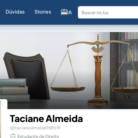
Dúvidas
Stories
IA
Fale com a
Taciane Almeida
tacianealmeida969019
Estudante de Direito