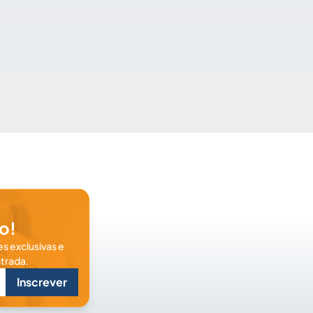
o!
s exclusivas e
trada.
Inscrever