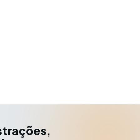
strações
,