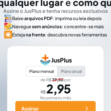
qualquer lugar
e
como qu
Assine o JusPlus e tenha recursos exclusivos
Baixe
arquivos PDF
: imprima ou leia depois
Navegue
sem anúncios
: concentre-se mais
Esteja
na frente
: descubra novas ferramentas
JusPlus
Plano mensal
Plano anual
de R$
29,50
por
2,95
R$
No primeiro mês
Assinar