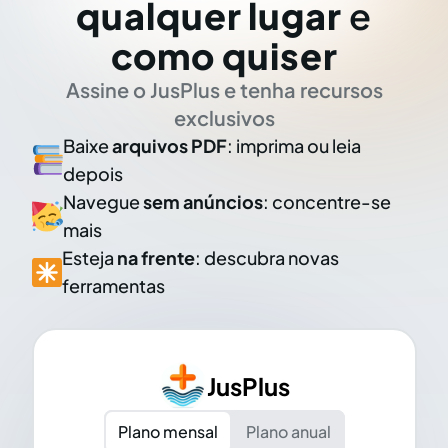
qualquer lugar
e
como quiser
Assine o JusPlus e tenha recursos
exclusivos
Baixe
arquivos PDF
: imprima ou leia
depois
Navegue
sem anúncios
: concentre-se
mais
Esteja
na frente
: descubra novas
ferramentas
JusPlus
Plano mensal
Plano anual