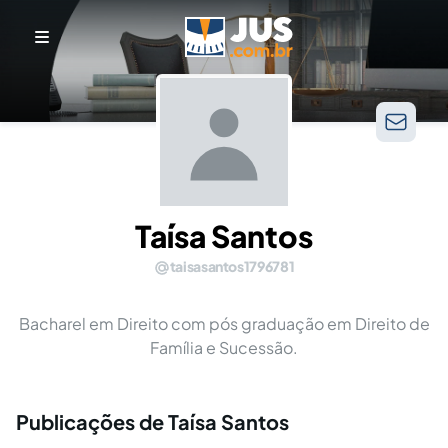
Taísa Santos
taisasantos1796781
Bacharel em Direito com pós graduação em Direito de
Família e Sucessão.
Publicações de Taísa Santos