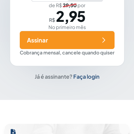
de R$
29,50
por
2,95
R$
No primeiro mês
Assinar
Cobrança mensal, cancele quando quiser
Já é assinante?
Faça login