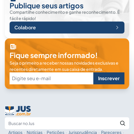
Publique seus artigos
Compartilhe conhecimento e ganhe reconhecimento. É
fácil e rápido!
Colabore
Fique sempre informado!
Seja o primeiro a receber nossas novidades exclusivas e
recentes diretamente em sua caixa de entrada.
Inscrever
Artigos
·
Notícias
·
Petições
·
Jurisprudência
·
Pareceres
·