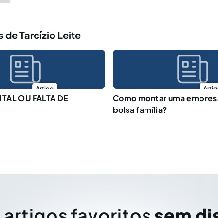
 de Tarcízio Leite
Artigo
Artig
NTAL OU FALTA DE
Como montar uma empres
bolsa família?
 artigos favoritos
sem di