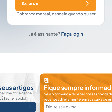
Assinar
Cobrança mensal, cancele quando quiser
Já é assinante?
Faça login
seus artigos
Fique sempre informad
nhecimento e ganhe
Seja o primeiro a receber nossas novidade
 fácil e rápido!
recentes diretamente em sua caixa de en