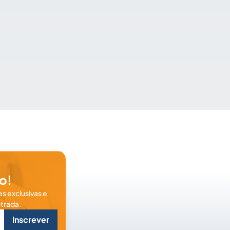
o!
s exclusivas e
trada.
Inscrever