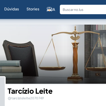
Dúvidas
Stories
IA
Fale com a
Tarcízio Leite
tarcizioleite2070749