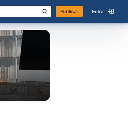
Publicar
Entrar
 IA
Buscar no Jus