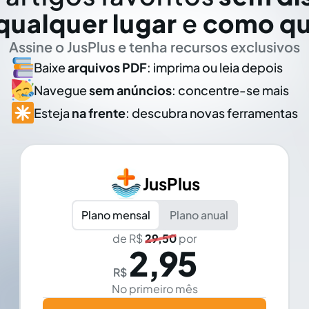
qualquer lugar
e
como qu
Assine o JusPlus e tenha recursos exclusivos
Baixe
arquivos PDF
: imprima ou leia depois
Navegue
sem anúncios
: concentre-se mais
Esteja
na frente
: descubra novas ferramentas
JusPlus
Plano mensal
Plano anual
de R$
29,50
por
2,95
R$
No primeiro mês