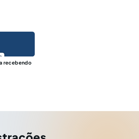
o
a recebendo
strações
,