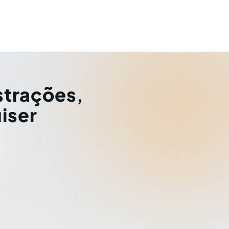
strações
,
iser