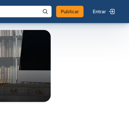
Publicar
Entrar
 IA
Buscar no Jus