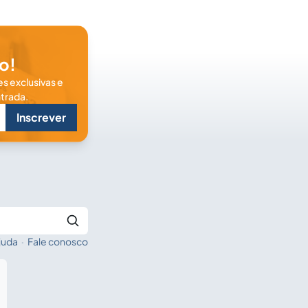
o!
s exclusivas e
trada.
Inscrever
juda
·
Fale conosco
Buscar no Jus