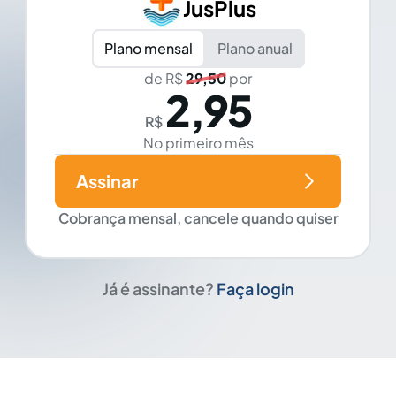
JusPlus
Plano mensal
Plano anual
de R$
29,50
por
2,95
R$
No primeiro mês
Assinar
Cobrança mensal, cancele quando quiser
Já é assinante?
Faça login