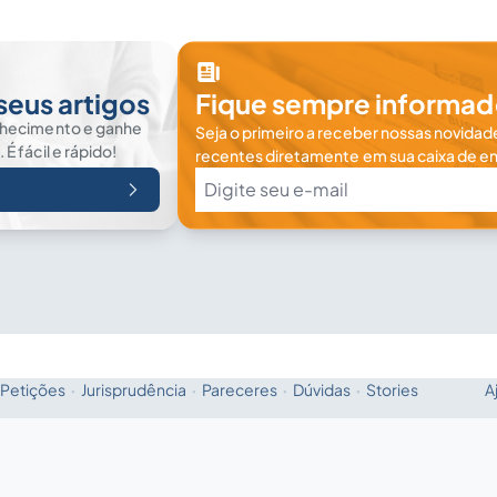
seus artigos
Fique sempre informad
nhecimento e ganhe
Seja o primeiro a receber nossas novidade
 fácil e rápido!
recentes diretamente em sua caixa de en
Petições
·
Jurisprudência
·
Pareceres
·
Dúvidas
·
Stories
A
Fale com a IA