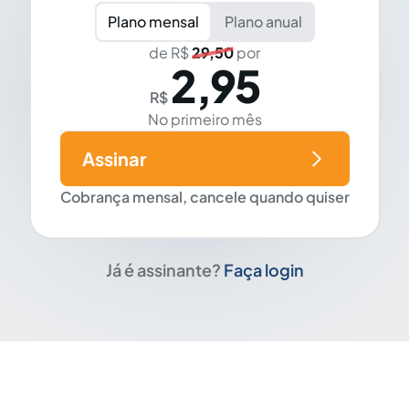
Plano mensal
Plano anual
de R$
29,50
por
2,95
R$
No primeiro mês
Assinar
Cobrança mensal, cancele quando quiser
Já é assinante?
Faça login