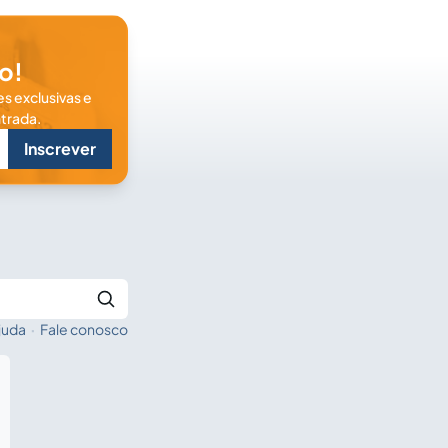
o!
s exclusivas e
trada.
Inscrever
juda
·
Fale conosco
Buscar no Jus