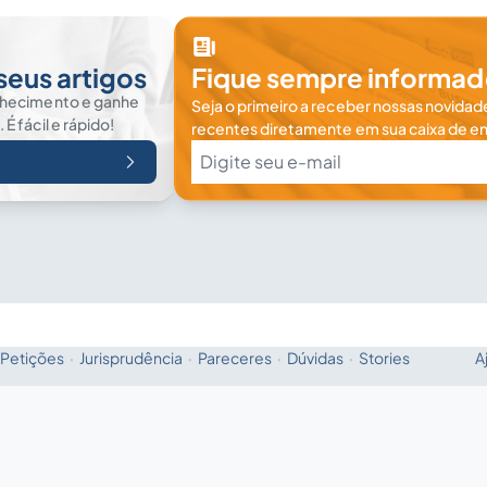
seus artigos
Fique sempre informad
nhecimento e ganhe
Seja o primeiro a receber nossas novidade
 fácil e rápido!
recentes diretamente em sua caixa de en
Petições
·
Jurisprudência
·
Pareceres
·
Dúvidas
·
Stories
A
Fale com a IA