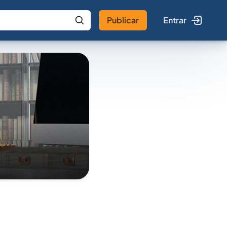
Publicar
Entrar
 IA
Buscar no Jus