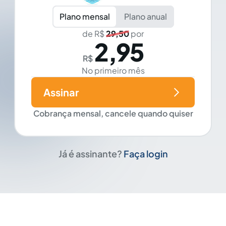
Plano mensal
Plano anual
de R$
29,50
por
2,95
R$
No primeiro mês
Assinar
Cobrança mensal, cancele quando quiser
Já é assinante?
Faça login