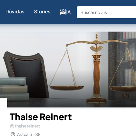
Dúvidas
Stories
IA
Fale com a
Thaise Reinert
thaisereinert
Aracaju - SE