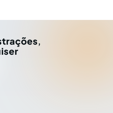
strações
,
iser