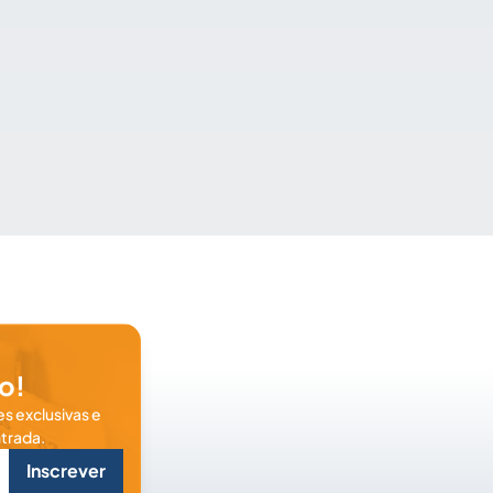
o!
s exclusivas e
trada.
Inscrever