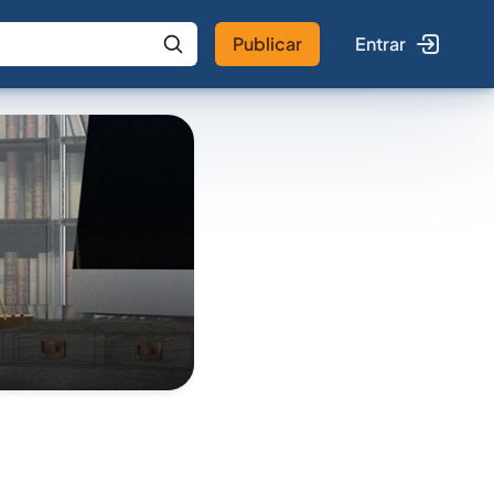
Publicar
Entrar
 IA
Buscar no Jus