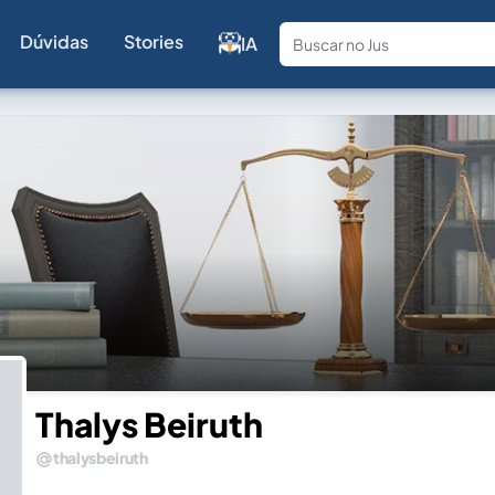
Dúvidas
Stories
IA
Fale com a
Thalys Beiruth
thalysbeiruth