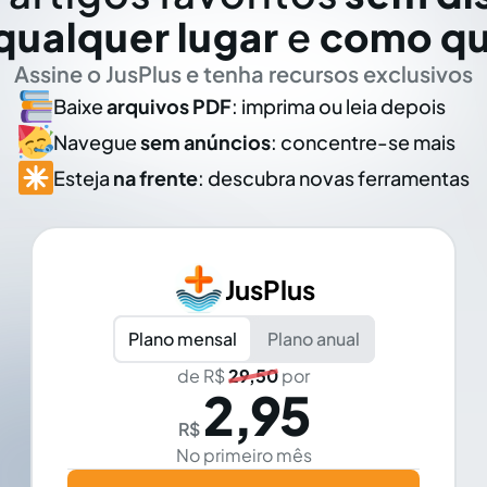
qualquer lugar
e
como qu
Assine o JusPlus e tenha recursos exclusivos
Baixe
arquivos PDF
: imprima ou leia depois
Navegue
sem anúncios
: concentre-se mais
Esteja
na frente
: descubra novas ferramentas
JusPlus
Plano mensal
Plano anual
de R$
29,50
por
2,95
R$
No primeiro mês