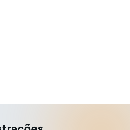
strações
,