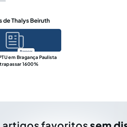
 de Thalys Beiruth
Parecer
PTU em Bragança Paulista
ltrapassar 1600%
 artigos favoritos
sem di