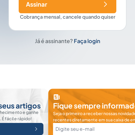
Assinar
Cobrança mensal, cancele quando quiser
Já é assinante?
Faça login
seus artigos
Fique sempre informad
nhecimento e ganhe
Seja o primeiro a receber nossas novidade
 fácil e rápido!
recentes diretamente em sua caixa de en