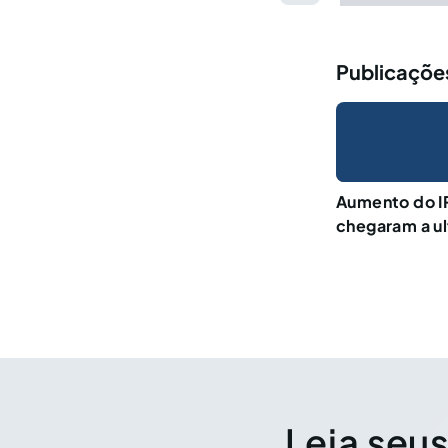
Publicações
Aumento do I
chegaram a u
Leia seus