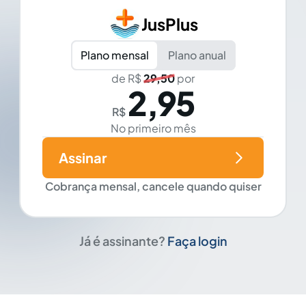
JusPlus
Plano mensal
Plano anual
de R$
29,50
por
2,95
R$
No primeiro mês
Assinar
Cobrança mensal, cancele quando quiser
Já é assinante?
Faça login