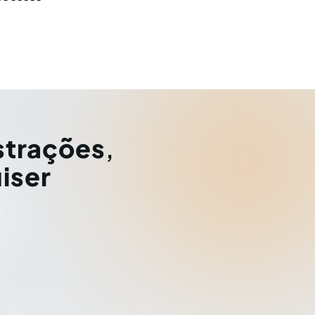
strações
,
iser