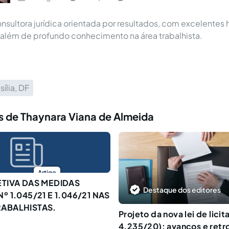
sultora jurídica orientada por resultados, com excelentes 
além de profundo conhecimento na área trabalhista.
sília, DF
s de Thaynara Viana de Almeida
Artigo
ETIVA DAS MEDIDAS
Destaque dos editores
º 1.045/21 E 1.046/21 NAS
ABALHISTAS.
Projeto da nova lei de licit
4.235/20): avanços e retr