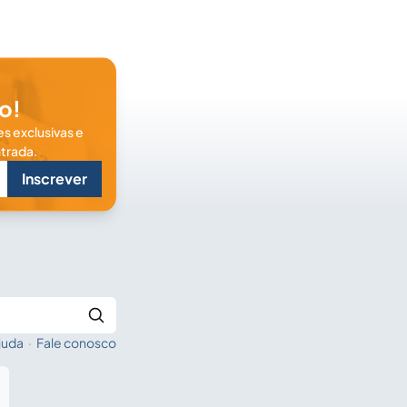
o!
s exclusivas e
trada.
Inscrever
juda
·
Fale conosco
Buscar no Jus