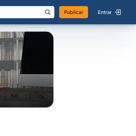
Publicar
Entrar
 IA
Buscar no Jus