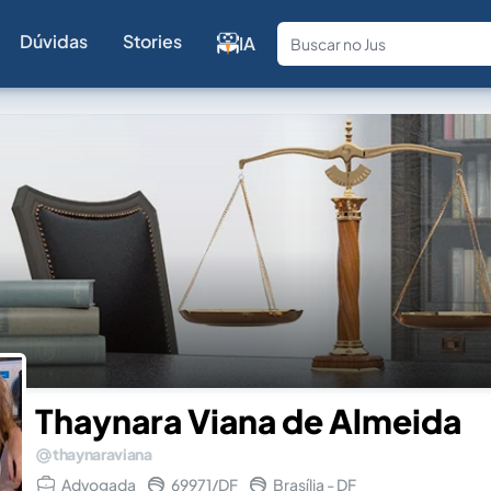
Dúvidas
Stories
IA
Fale com a
Thaynara Viana de Almeida
thaynaraviana
Advogada
69971/DF
Brasília - DF