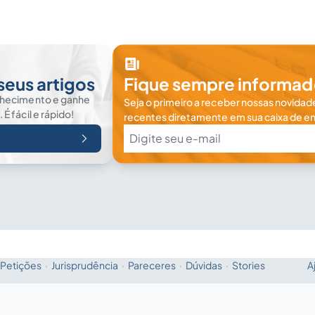
seus artigos
Fique sempre informad
nhecimento e ganhe
Seja o primeiro a receber nossas novidade
 fácil e rápido!
recentes diretamente em sua caixa de en
Petições
·
Jurisprudência
·
Pareceres
·
Dúvidas
·
Stories
A
Fale com a IA