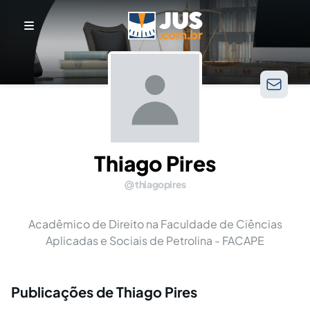
Thiago Pires
thiagopires
Acadêmico de Direito na Faculdade de Ciências
Aplicadas e Sociais de Petrolina - FACAPE
Publicações de Thiago Pires