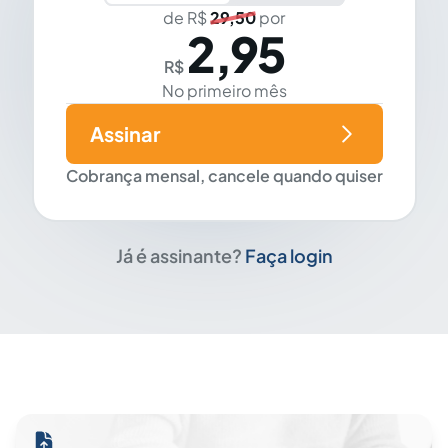
de R$
29,50
por
2,95
R$
No primeiro mês
Assinar
Cobrança mensal, cancele quando quiser
Já é assinante?
Faça login