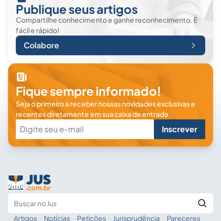
Publique seus artigos
Compartilhe conhecimento e ganhe reconhecimento. É
fácil e rápido!
Colabore
Fique sempre informado!
Seja o primeiro a receber nossas novidades exclusivas e
recentes diretamente em sua caixa de entrada.
Inscrever
Artigos
·
Notícias
·
Petições
·
Jurisprudência
·
Pareceres
·