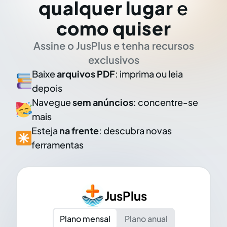
qualquer lugar
e
como quiser
Assine o JusPlus e tenha recursos
exclusivos
Baixe
arquivos PDF
: imprima ou leia
depois
Navegue
sem anúncios
: concentre-se
mais
Esteja
na frente
: descubra novas
ferramentas
JusPlus
Plano mensal
Plano anual