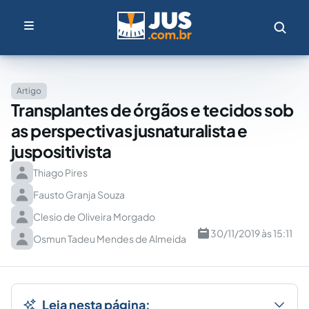
Artigo
Transplantes de órgãos e tecidos sob
as perspectivas jusnaturalista e
juspositivista
Thiago Pires
Fausto Granja Souza
Clesio de Oliveira Morgado
30/11/2019 às 15:11
Osmun Tadeu Mendes de Almeida
Leia nesta página: