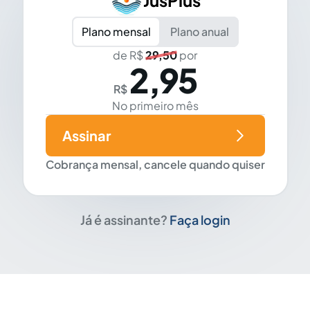
JusPlus
Plano mensal
Plano anual
de R$
29,50
por
2,95
R$
No primeiro mês
Assinar
Cobrança mensal, cancele quando quiser
Já é assinante?
Faça login