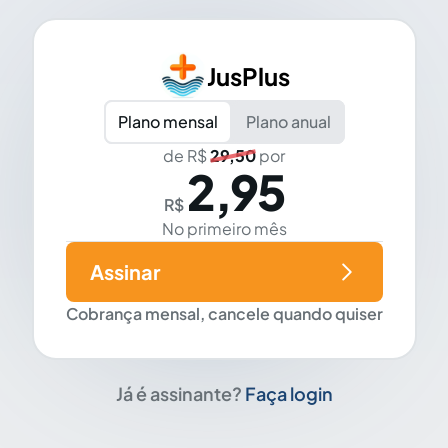
JusPlus
Plano mensal
Plano anual
de R$
29,50
por
2,95
R$
No primeiro mês
Assinar
Cobrança mensal, cancele quando quiser
Já é assinante?
Faça login