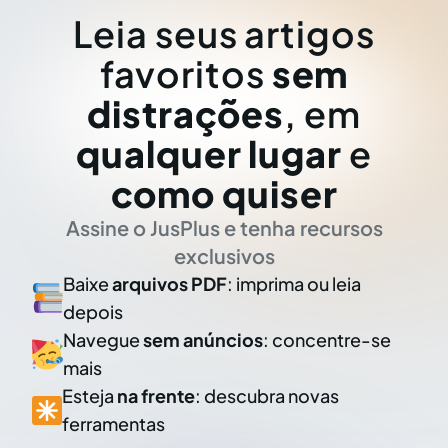
Leia seus artigos
favoritos
sem
distrações
, em
qualquer lugar
e
como quiser
Assine o JusPlus e tenha recursos
exclusivos
Baixe
arquivos PDF
: imprima ou leia
depois
Navegue
sem anúncios
: concentre-se
mais
Esteja
na frente
: descubra novas
ferramentas