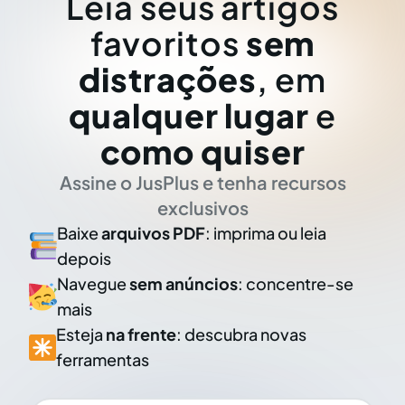
Leia seus artigos
favoritos
sem
distrações
, em
qualquer lugar
e
como quiser
Assine o JusPlus e tenha recursos
exclusivos
Baixe
arquivos PDF
: imprima ou leia
depois
Navegue
sem anúncios
: concentre-se
mais
Esteja
na frente
: descubra novas
ferramentas