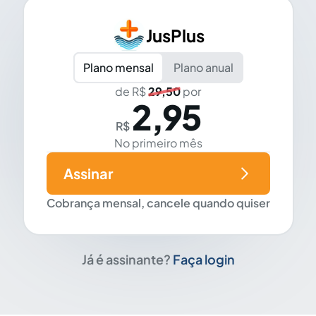
JusPlus
Plano mensal
Plano anual
de R$
29,50
por
2,95
R$
No primeiro mês
Assinar
Cobrança mensal, cancele quando quiser
Já é assinante?
Faça login