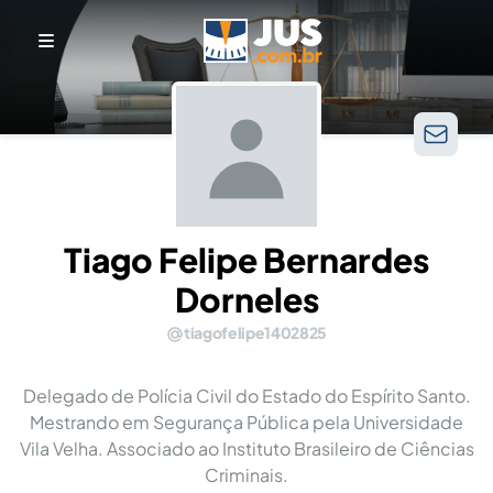
Tiago Felipe Bernardes
Dorneles
tiagofelipe1402825
Delegado de Polícia Civil do Estado do Espírito Santo.
Mestrando em Segurança Pública pela Universidade
Vila Velha. Associado ao Instituto Brasileiro de Ciências
Criminais.