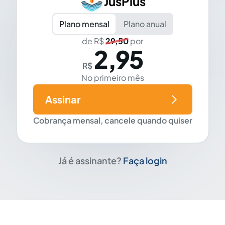
JusPlus
Plano mensal
Plano anual
de R$
29,50
por
2,95
R$
No primeiro mês
Assinar
Cobrança mensal, cancele quando quiser
Já é assinante?
Faça login